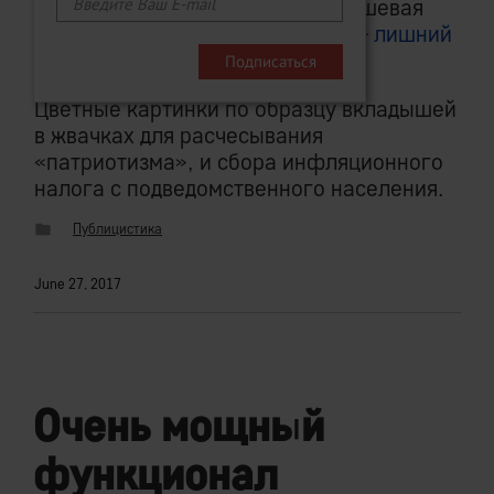
остальное (в лучшем случае) нишевая
география, а
большей частью — лишний
мусор
.
Цветные картинки по образцу вкладышей
в жвачках для расчесывания
«патриотизма», и сбора инфляционного
налога с подведомственного населения.
Публицистика
June 27, 2017
Очень мощный
функционал