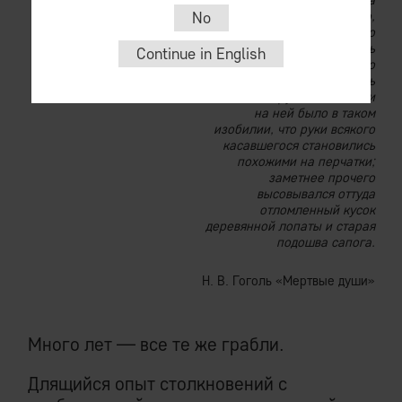
червяк. В углу комнаты была
No
навалена на полу куча того,
что погрубее и что
недостойно лежать
Continue in English
на столах. Что именно
находилось в куче, решить
было трудно, ибо пыли
на ней было в таком
изобилии, что руки всякого
касавшегося становились
похожими на перчатки;
заметнее прочего
высовывался оттуда
отломленный кусок
деревянной лопаты и старая
подошва сапога.
Н. В. Гоголь «Мертвые души»
Много лет — все те же грабли.
Длящийся опыт столкновений с