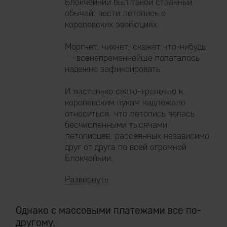
Блокчейнии был такой странный
обычай: вести летопись о
королевских эволюциях.
Моргнет, чихнет, скажет что-нибудь
— всенепременнейше полагалось
надежно зафиксировать.
И настолько свято-трепетно к
королевским пукам надлежало
относиться, что летопись велась
бесчисленными тысячами
летописцев, рассеянных независимо
друг от друга по всей огромной
Блокчейнии.
Однако с массовыми платежами все по-
другому.