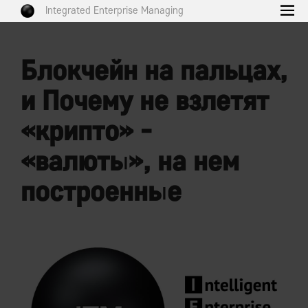
Integrated Enterprise Managing
Блокчейн на пальцах,
и Почему не взлетят
«крипто» -
«валюты», на нем
построенные