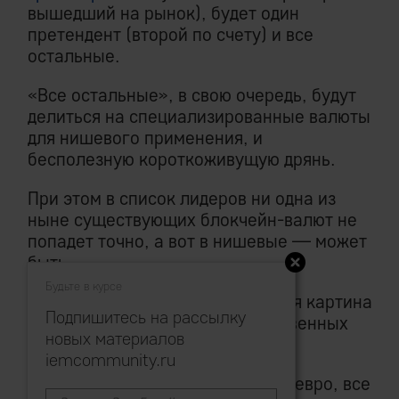
вышедший на рынок), будет один
претендент (второй по счету) и все
остальные.
«Все остальные», в свою очередь, будут
делиться на специализированные валюты
для нишевого применения, и
бесполезную короткоживущую дрянь.
При этом в список лидеров ни одна из
ныне существующих блокчейн-валют не
попадет точно, а вот в нишевые — может
быть.
Будьте в курсе
P.S.
Собственно, сегодня близкая картина
Подпишитесь на рассылку
на глобальном рынке государственных
новых материалов
фиатных валют.
iemcommunity.ru
Лидер — доллар, претендент — евро, все