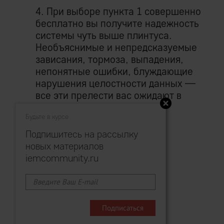
4. При выборе пункта 1 совершенно
бесплатно вы получите надежность
системы чуть выше плинтуса.
Необъяснимые и непредсказуемые
зависания, тормоза, выпадения,
непонятные ошибки, блуждающие
нарушения целостности данных —
все эти прелести вас ожидают в
нарастающем со временем
Будьте в курсе
количестве.
Подпишитесь на рассылку
Соблазняет перспективка?
новых материалов
iemcommunity.ru
Нет?
Ну тогда «кто предупрежден, тот
вооружен».
Теперь вы знаете, что пресейл-