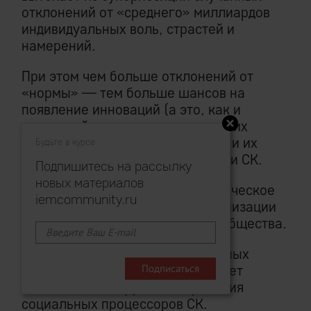
отклонений от «среднего» миллиардов
индивидуальных воль, страстей и
намерений.
При этом чем больше отклонений от
«нормы» — тем больше шансов на
появление инноваций (а это, как и
выдающийся предпринимательских
успех, в основном случайность), и их
Будьте в курсе
последующую репликацию внутри СК.
Подпишитесь на рассылку
новых материалов
Предыдущий абзац — кибернетическое
iemcommunity.ru
обоснование требования максимизации
разнообразия (толерантности) общества.
Максимизации до тех естественных
пределов, пока это не затрагивает
независимость функционирования
социальных процессоров СК.