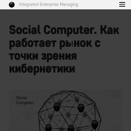
Integrated Enterprise Managing
Social Computer. Как
работает рынок с
точки зрения
кибернетики