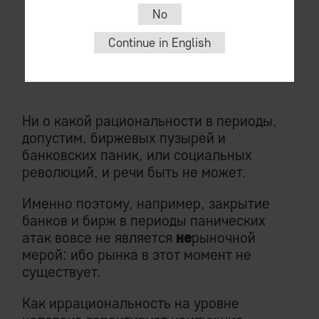
No
общем случае
.
Continue in English
Скорее речь надо вести о принятии
решений «в здравом уме и твердой
памяти».
Ни о какой рациональности в периоды,
допустим, биржевых пузырей и
банковских паник, или социальных
революций, и речи быть не может.
Именно поэтому, например, закрытие
банков и бирж в периоды панических
атак вовсе не является
не
рыночной
мерой: ибо рынка в этот момент не
существует.
Как иррациональность на уровне