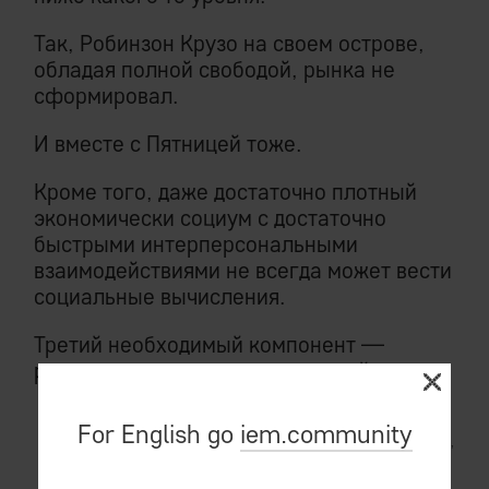
Так, Робинзон Крузо на своем острове,
обладая полной свободой, рынка не
сформировал.
И вместе с Пятницей тоже.
Кроме того, даже достаточно плотный
экономически социум с достаточно
быстрыми интерперсональными
взаимодействиями не всегда может вести
социальные вычисления.
Третий необходимый компонент —
рациональное принятие решений.
For English go
iem.community
Термин «рациональное» общепринят,
но формально
не
верен:
отдельно
взятый индивидуум иррационален в