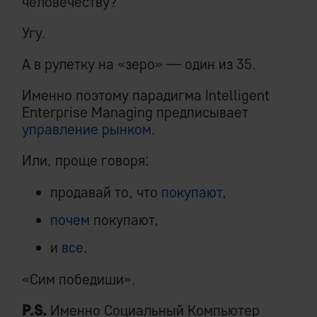
человечеству?
Угу.
А в рулетку на «зеро» — один из 35.
Именно поэтому парадигма Intelligent
Enterprise Managing предписывает
управление рынком
.
Или, проще говоря:
продавай то, что
покупают
,
почем
покупают,
и
все
.
«Сим победиши».
P.S.
Именно Социальный Компьютер