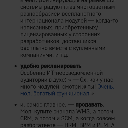
системы радуют глаз многоцветным
разнообразием всепланетного
интернационала модулей — когда-то
написанных, приобретенных/
лицензированных у сторонних
разработчиков, доставшихся
бесплатно вместе с купленными
компаниями, и т.д.
удобно рекламировать
.
Особенно ИТ-неосведомлённой
аудитории в духе: « — Ох, как у нас
много модулей, смотри ж ты!
Очень,
мол, богатый функционал
!»
и, самое главное, —
продавать
.
Мол, купите сначала WMS, а потом
CRM, а потом и SCM, а когда совсем
разбогатеете — HRM, BPM и PLM. А