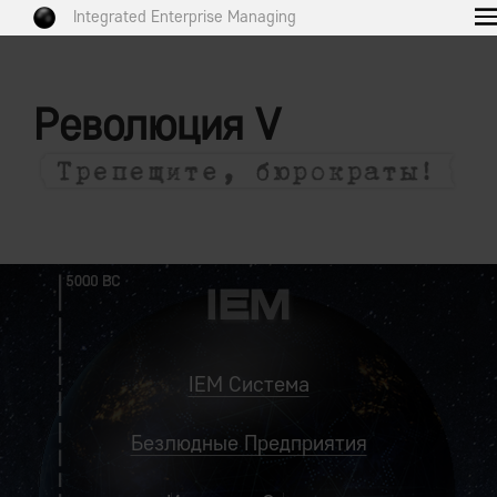
Integrated Enterprise Managing
Революция V
IEM Система
Безлюдные Предприятия