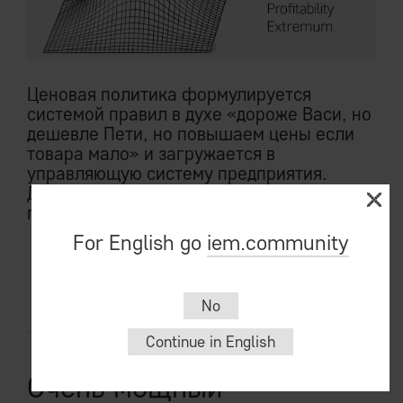
Ценовая политика формулируется
системой правил в духе «дороже Васи, но
дешевле Пети, но повышаем цены если
товара мало» и загружается в
управляющую систему предприятия.
Далее свежесть и адекватность цен
гарантирует робот.
For English go
iem.community
читать
No
Continue in English
Очень мощный