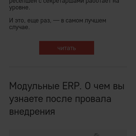
ресепшен с секретаршами работает на
произвольного объема материальных
уровне.
богатств, ограниченного лишь
И это, еще раз, — в самом лучшем
доступностью энергетических ресурсов.
случае.
читать
Модульные ERP. О чем вы
узнаете после провала
внедрения