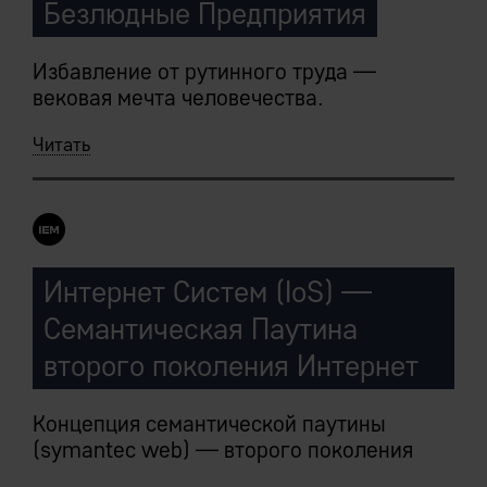
Безлюдные Предприятия
Избавление от рутинного труда —
вековая мечта человечества.
Читать
Безлюдные процессы создания
материальных благ внутри предприятий,
управляемых IEM-системами, сделают это
реальностью в ближайшие годы.
Интернет Систем (IoS) —
Семантическая Паутина
второго поколения Интернет
Концепция семантической паутины
(symantec web) — второго поколения
WWW — была сформулирована Тимом