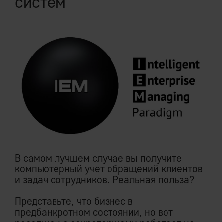
систем
существования всех отраслей без
исключения.
Завершение эпохи экономических
кризисов
Роевой Интеллект Ноосферы,
инкапсулирующей экономическую
активность человечества, будет
полностью избавлен от человеческих
эмоций: иррациональной эйфории и не
менее иррациональной паники.
В самом лучшем случае вы получите
Маятникообразно сменяющие друг друга
компьютерный учет обращений клиентов
действия которых и приводят
и задач сотрудников. Реальная польза?
фундаментально сбалансированную
рыночную среду к регулярным кризисам.
Представьте, что бизнес в
предбанкротном состоянии, но вот
Ноосфера станет надежным генератором