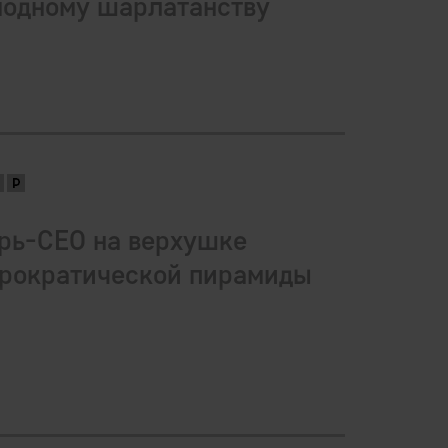
модному шарлатанству
рь-CEO на верхушке
рократической пирамиды