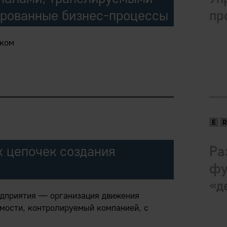
ированные бизнес-процессы
пр
нком
ой управляющей системой из реально
вляющие импульсы только со стороны
(“вытягивание” в TPS).
 как инструмента управления, а не
 цепочек создания
Ра
фу
рыночных сигналов вдоль value chains до
«д
едприятия — организация движения
имости, контролируемый компанией, с
андартизированных бизнес-процессов
ой), ритмически синхронизированных как