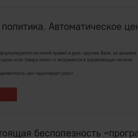
 производительность труда внутри которой
шательства.
 политика. Автоматическое це
 своем лице маркетинговую стратегию и
ерационном уровне, CEO IEM-компании
борки: лидером в истинном смысле.
формулируется системой правил в духе «дороже Васи, но дешевле
 цены если товара мало» и загружается в управляющую систему
ства полноценно возможен только в рамках
адекватность цен гарантирует робот.
ли распределение «коллегиальному
-лидера в IEM Предприятии отклоняется.
и против мифологии MBA
тоящая бесполезность «прогр