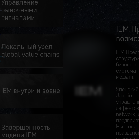
Управление
рыночными
сигналами
IEM П
возмо
Локальный узел
IEM Пред
global value chains
структур
бизнес-о
системат
модели.
Японский
IEM внутри и вовне
Just in t
управлени
дефектов
network,
предприя
Завершенность
Ньютона,
правдопо
модели IEM