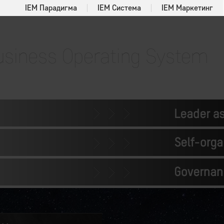
IEM Парадигма
IEM Система
IEM Маркетинг
usiness Operating System