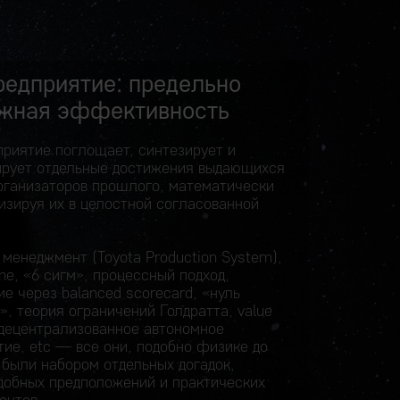
редприятие: предельно
жная эффективность
приятие поглощает, синтезирует и
ирует отдельные достижения выдающихся
рганизаторов прошлого, математически
изируя их в целостной согласованной
 менеджмент (Toyota Production System),
ime, «6 сигм», процессный подход,
е через balanced scorecard, «нуль
», теория ограничений Голдратта, value
 децентрализованное автономное
тие, etc — все они, подобно физике до
 были набором отдельных догадок,
добных предположений и практических