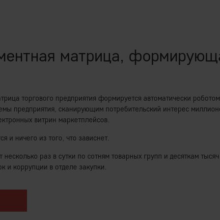
инистрирования.
2020-х «выстрелят» отрасли Доу-Джонса
осуществляет лидерство, и управленческое
Западе. И к чему это привело
ацию IEM-матрицы вознаграждений,
стратегическими целями бизнеса в целом.
ментная матрица, формирующ
росто о пределе сложности
онала, на объективных счетных KPI,
х сигналов.
трица торгового предприятия формируется автоматически роботом
оздания стоимости, система материальной
емы предприятия, сканирующим потребительский интерес миллион
 целей компании/акционеров на счетно-
ектронных витрин маркетплейсов.
.
ся и ничего из того, что зависнет.
 и выдающуюся рентабельность бизнеса.
 несколько раз в сутки по сотням товарных групп и десяткам тысяч
ции
к и коррупции в отделе закупки.
тно настроенными финансовыми стимулами,
еров. НЕадекватные сотрудники не
ьтатов) и увольняются.