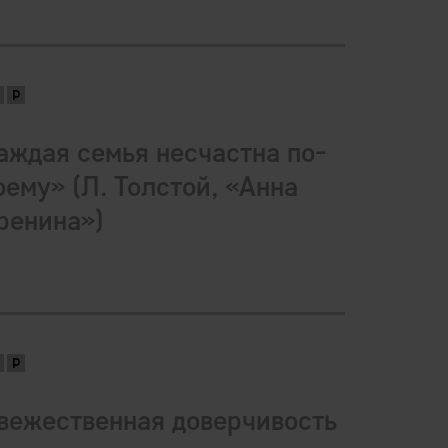
аждая семья несчастна по-
оему» (Л. Толстой, «Анна
ренина»)
вежественная доверчивость