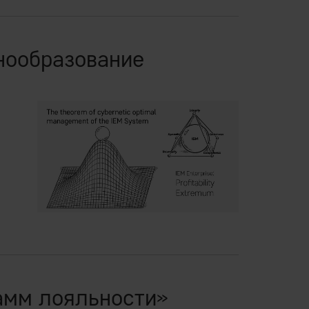
нообразование
амм лояльности»