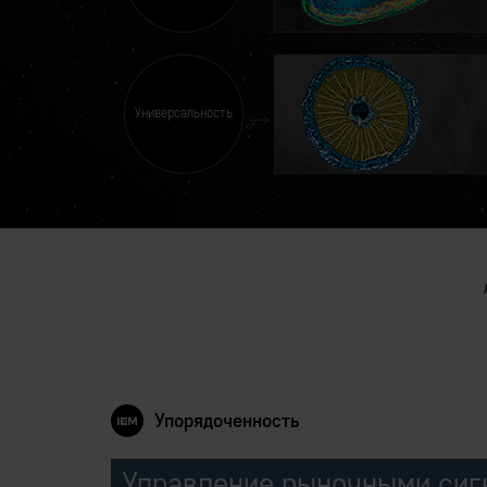
Универсальность
Упорядоченность
Управление рыночными сиг