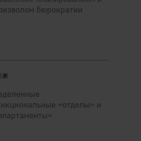
оизволом бюрократии
зделенные
нкциональные «отделы» и
епартаменты»