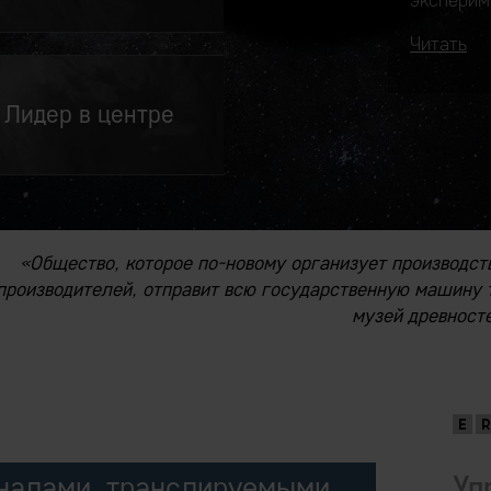
эксперим
Читать
Лидер в центре
«Общество, которое по-новому организует производст
производителей, отправит всю государственную машину т
музей древносте
налами, транслируемыми
Уп