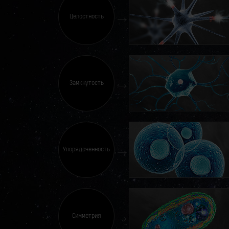
Целостность
Замкнутость
Упорядоченность
Симметрия