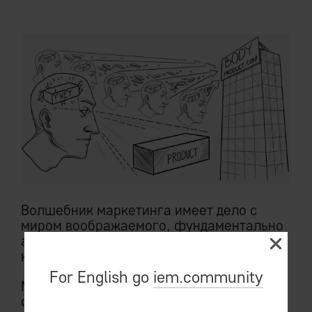
Волшебник маркетинга имеет дело с
миром воображаемого, фундаментально
анти-рационального, принципиально
контр-логичного.
For English go
iem.community
Миром, который куда ближе к
сновидениям, нежели к физической