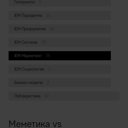
Гипермолл
1
IEM Парадигма
14
IEM Предприятие
42
IEM Система
29
IEM Маркетинг
35
IEM Социология
1
Бизнес-модели
3
Публицистика
42
Меметика vs