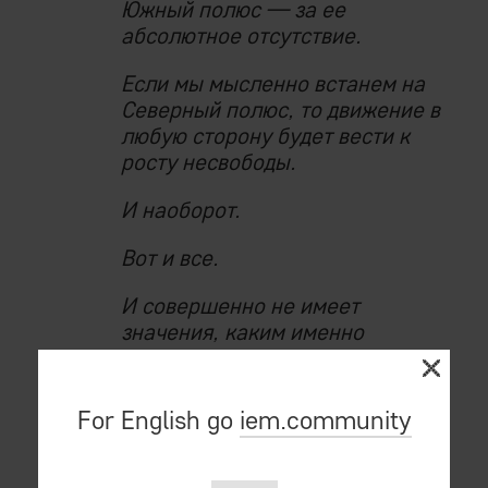
Южный полюс — за ее
абсолютное отсутствие.
Если мы мысленно встанем на
Северный полюс, то движение в
любую сторону будет вести к
росту несвободы.
И наоборот.
Вот и все.
И совершенно не имеет
значения, каким именно
меметическим меридианом
(через Африку, Южную Америку
или Австралию) мы будем
For English go
iem.community
отходить от одного полюса и
приближаться к другому —