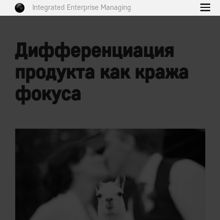
Integrated Enterprise Managing
Дифференциация
продукта как кража
фокуса