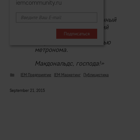
iemcommunity.ru
Лучшая «программа
лояльности»
— отлаженный
бизнес, обрабатывающий
миллионные массы
потребителей с точностью
метронома.
Макдональдс, господа!»
IEM Предприятие
IEM Маркетинг
Публицистика
September 21, 2015