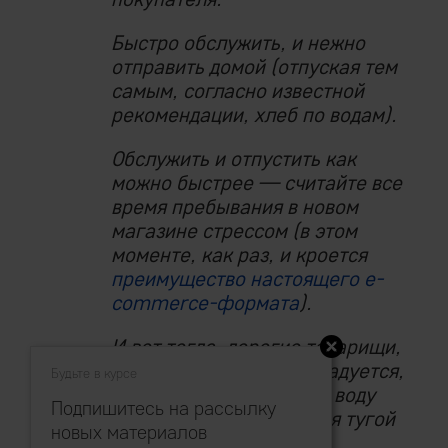
Быстро обслужить, и нежно
отправить домой (отпуская тем
самым, согласно известной
рекомендации, хлеб по водам).
Обслужить и отпустить как
можно быстрее — считайте все
время пребывания в новом
магазине стрессом (в этом
моменте, как раз, и кроется
преимущество настоящего e-
commerce-формата
).
И вот тогда, дорогие товарищи,
сей клиент весьма возрадуется,
Будьте в курсе
а отпущенный ранее на воду
Подпишитесь на рассылку
хлеб стократно вернется тугой
новых материалов
ебитдой.