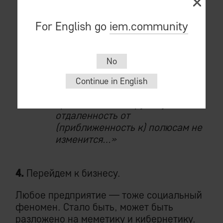
Вот и все.
For English go
iem.community
И совершенно не имеет
значения, каким именно
меметическим меридианом
No
(через Африку, Южную Америку
или Австралию) мы будем
Continue in English
отходить от одного полюса и
приближаться к другому —
отдаленность от
(приближенность к) полюсам не
изменится…»
4.
Перейдем к бизнесу.
Любое предприятие — тоже социальный
феномен. Стало быть, может быть
разложено на меметику и кибернетику.