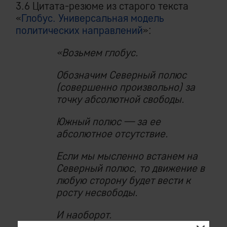
3.6 Цитата-резюме из старого текста
«
Глобус. Универсальная модель
политических направлений
»:
«Возьмем глобус.
Обозначим Северный полюс
(совершенно произвольно) за
точку абсолютной свободы.
Южный полюс — за ее
абсолютное отсутствие.
Если мы мысленно встанем на
Северный полюс, то движение в
любую сторону будет вести к
росту несвободы.
И наоборот.