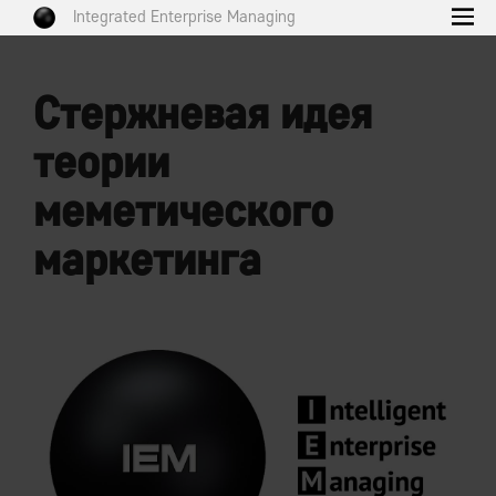
Integrated Enterprise Managing
Стержневая идея
теории
меметического
маркетинга