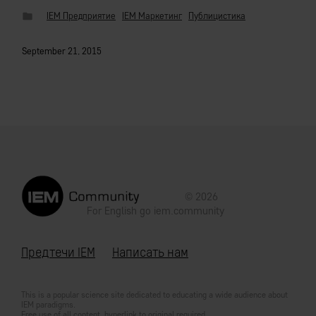
IEM Предприятие
IEM Маркетинг
Публицистика
September 21, 2015
© 2026
For English go
iem.community
Предтечи IEM
Написать нам
This is a popular science site dedicated to educating a wide audience about
IEM paradigms.
Free use of all content, hyperlink to original required.