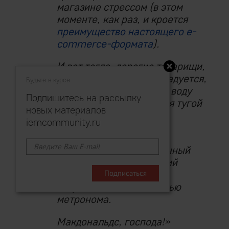
магазине стрессом (в этом
моменте, как раз, и кроется
преимущество настоящего e-
commerce-формата
).
И вот тогда, дорогие товарищи,
сей клиент весьма возрадуется,
Будьте в курсе
а отпущенный ранее на воду
Подпишитесь на рассылку
хлеб стократно вернется тугой
новых материалов
ебитдой.
iemcommunity.ru
Лучшая «программа
лояльности»
— отлаженный
бизнес, обрабатывающий
миллионные массы
потребителей с точностью
метронома.
Макдональдс, господа!»