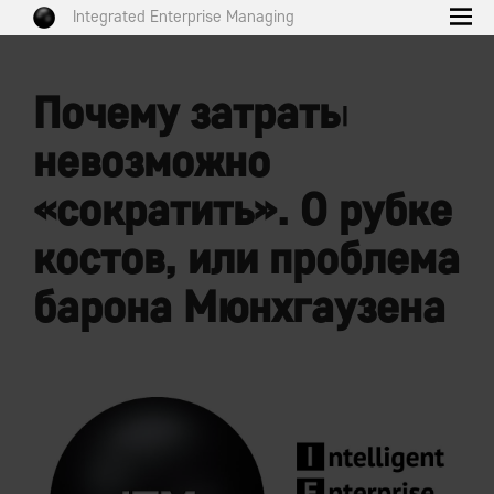
Integrated Enterprise Managing
Почему затраты
невозможно
«сократить». О рубке
костов, или проблема
барона Мюнхгаузена