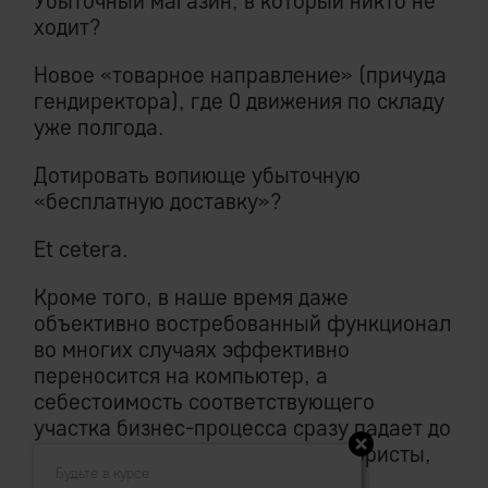
Убыточный магазин, в который никто не
ходит?
Новое «товарное направление» (причуда
гендиректора), где 0 движения по складу
уже полгода.
Дотировать вопиюще убыточную
«бесплатную доставку»?
Et cetera.
Кроме того, в наше время даже
объективно востребованный функционал
во многих случаях эффективно
переносится на компьютер, а
себестоимость соответствующего
участка бизнес-процесса сразу падает до
нуля (продажники, бухгалтера, юристы,
Будьте в курсе
логисты...)