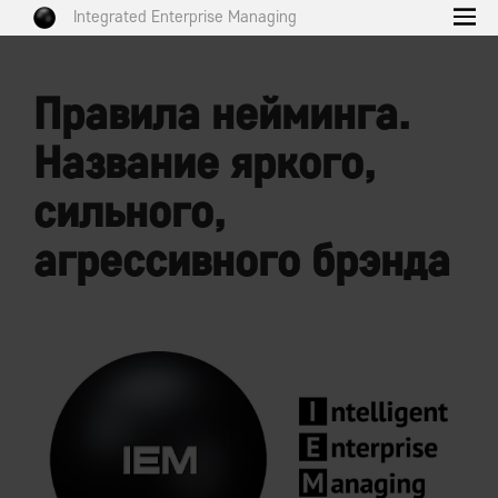
Integrated Enterprise Managing
Правила нейминга.
Название яркого,
сильного,
агрессивного брэнда