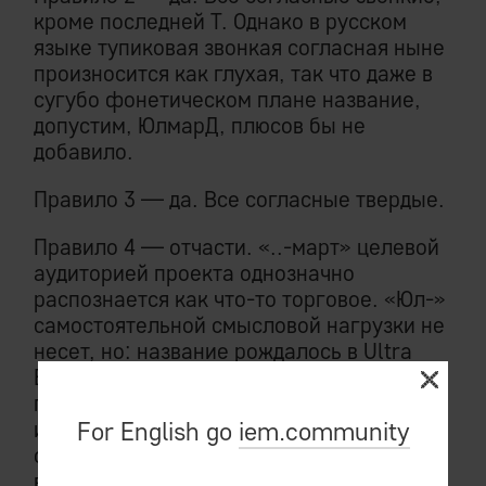
кроме последней Т. Однако в русском
языке тупиковая звонкая согласная ныне
произносится как глухая, так что даже в
сугубо фонетическом плане название,
допустим, ЮлмарД, плюсов бы не
добавило.
Правило 3 — да. Все согласные твердые.
Правило 4 — отчасти. «..-март» целевой
аудиторией проекта однозначно
распознается как что-то торговое. «Юл-»
самостоятельной смысловой нагрузки не
несет, но: название рождалось в Ultra
Electronics, для которой это был сайд-
проект. Соответственно, «Юл-» было
изначально «Ul..:» (Ulmart), и недостаток
For English go
iem.community
смысловой нагрузки должен был быть
возмещен гарантированным потоком