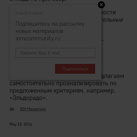
Просто вы прошли мимо возможности
Будьте в курсе
подкинуть вашей затее
дополнительные
Подпишитесь на рассылку
шансы на успех.
новых материалов
iemcommunity.ru
Легко, бесплатно и мгновенно —
аналогично
правильной системе
материальной мотивации
.
P.S.
Интересующимся темой предлагаем
самостоятельно проанализировать по
предложенным критериям, например,
«Эльдорадо».
IEM Маркетинг
May 18, 2016