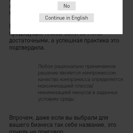
лояльных потребителей от родственного
No
бизнеса. Так оно и произошло в итоге.
Continue in English
Правило 5 — нет. Минус, однако
предыдущие плюсы были сочтены
достаточными, а успешная практика это
подтвердила.
Любое рационально принимаемое
решение является компромиссом,
качество компромисса определяется
максимизацией плюсов/
минимизацией минусов в заданных
условиях среды.
Впрочем, даже если вы выбрали для
вашего бизнеса так себе название, это
отнюдь не приговор.