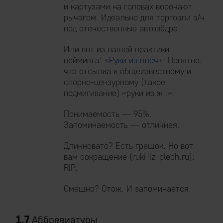
и картузами на головах ворочают
рычагом. Идеально для торговли з/ч
под отечественные автовёдра.
Или вот из нашей практики
нейминга: «
Руки из плеч
». Понятно,
что отсылка к общеизвестному и
спорно-цензурному (такое
подмигивание) «руки из ж..».
Понимаемость — 95%.
Запоминаемость — отличная.
Длинновато? Есть грешок. Но вот
вам сокращение (ruki-iz-plech.ru):
RIP.
Смешно? Отож. И запоминается.
1.7
Аббревиатуры