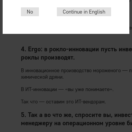
Или хоть о
каком-то
ощутимом преимуществе?
No
Continue in English
Пиар-текстов мегатонны, а по сути?
А по сути, господа, все эти деньги, до последн
4. Ergo: в рокло-инновации пусть инв
роклы производят.
В инновационное производство мороженого — п
химической дряни.
В ИТ-инновации — «вы уже понимаете».
Так что — оставим это ИТ-вендорам.
5. Так а во что же, спросите вы, инв
менеджеру на операционном уровне б