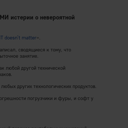
СМИ истерии о невероятной
IT doesn’t matter
».
аписал, сводящиеся к тому, что
ыточное занятие.
ак любой другой технической
наков.
 любых других технологических продуктов.
погрешности погрузчики и фуры, и софт у