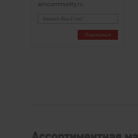
iemcommunity.ru
Ассортиментная м