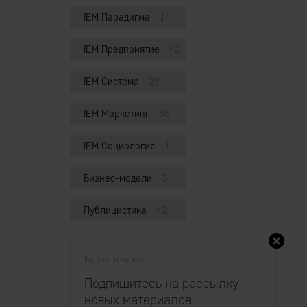
IEM Парадигма
14
IEM Предприятие
42
IEM Система
29
IEM Маркетинг
35
IEM Социология
1
Бизнес-модели
3
Публицистика
42
Будьте в курсе
Подпишитесь на рассылку
новых материалов