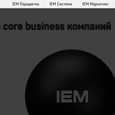
IEM Парадигма
IEM Система
IEM Маркетинг
 core business компаний