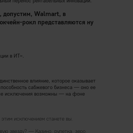
льный перенос рентабельных инноваций.
, допустим, Walmart, в
окчейн-рокл представляются ну
ции в ИТ».
единственное влияние, которое оказывает
способность сабжевого бизнеса — оно ее
ные исключения возможны — на фоне
о этим исключением станете вы.
вую звезду? — Казино, рулетка, зеро.