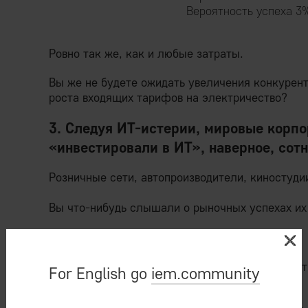
Вероятность успеха 3
Ровно так же, как и любые затраты.
Вы же не будете ожидать увеличения конкурен
роста входящих тарифов на электричество?
3. Следуя ИТ-истерии, мировые корпо
«инвестировали в ИТ», наверное, сот
Розничные сети, автопроизводители, киностудии
Вы что-нибудь слышали о рыночных успехах их
Хоть об одном?
Или о колоссальном конкурентном преимуществе
For English go
iem.community
development?