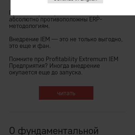
Принципы развертывания IEM System
абсолютно противоположны ERP-
методологиям.
Внедрение IEM — это не только выгодно,
это еще и фан.
Помните про Profitability Extremum IEM
Предприятия? Иногда внедрение
окупается еще до запуска.
читать
О фундаментальной