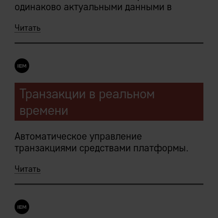
одинаково актуальными данными в
режиме реального времени.
Читать
Следует из:
Централизованное хранение данных IEM
Транзакции в реальном
Системы
времени
Исключительная всеохватность и
единственность
Автоматическое управление
транзакциями средствами платформы.
Читать
Сервер приложений транзакционно
атомарен: платформа гарантирует, что
.NULL.
либо все операции пакета будут
завершены, либо все изменения
отменены.