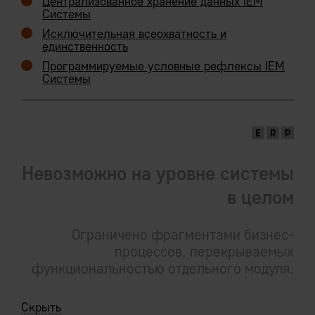
Централизованное хранение данных IEM
Системы
Исключительная всеохватность и
единственность
Waterfall
Программируемые условные рефлексы IEM
Системы
Раздерганность системы по
слабосвязанным частям является
принципиальным неустранимым
препятствием для методологии
непрерывной интеграции
Невозможно на уровне системы
в целом
Ограничено фрагментами бизнес-
процессов, перекрываемых
функциональностью отдельного модуля.
Скрыть