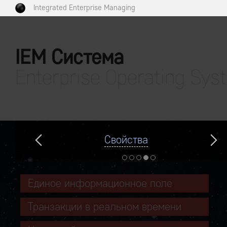
Integrated Enterprise Managing
IEM Система
Enterprise Operating Sys
Свойства
Единое информационное поле
Транзакции в реальном времени