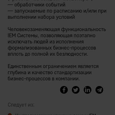
эксплуатации, исключение трудозатрат
Предикативный доступ реализуется на
— обработчики событий
на перенос изменений между тестовой и
уровне сервера приложений, и легко
— запускаемые по расписанию и/или при
боевой базами.
обходится прямыми SQL-запросами.
выполнении набора условий
Разделение прав доступа к типам
Человекозаменяющая функциональность
объектов для разных групп
IEM Системы, позволяющая поэтапно
Следует из:
пользователей с учетом вложенности
исключать людей из исполнения
ролей.
формализованных бизнес-процессов
Централизованное хранение данных IEM
вплоть до полной их безлюдности.
Системы
Исключительная всеохватность и
Единственным ограничением является
единственность
глубина и качество стандартизации
Мультифункциональность закрытой
бизнес-процессов в компании.
платформы
Насыщенная модель данных открытого
пространства бизнес-логики
Современный индустриальный язык
прикладной разработки
Следует из: