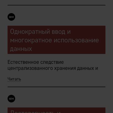
Однократный ввод и
многократное использование
данных
Естественное следствие
централизованного хранения данных и
монолитности (высокосвязности)
Читать
архитектуры IEM.
Следует из: