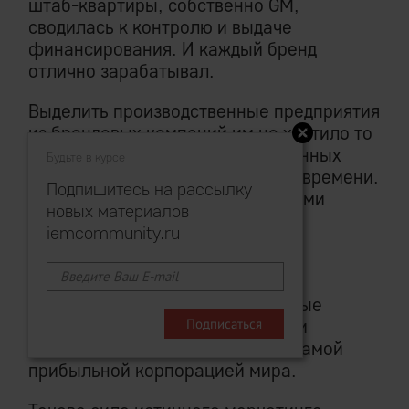
штаб-квартиры, собственно GM,
сводилась к контролю и выдаче
финансирования. И каждый бренд
отлично зарабатывал.
Выделить производственные предприятия
из брендовых компаний им не хватило то
ли воображения, то ли ограниченных
Будьте в курсе
технических возможностей того времени.
Подпишитесь на рассылку
И платил за это GM колоссальными
новых материалов
дополнительными издержками
iemcommunity.ru
вследствие неэффективности
производственного блока.
Но даже эти огромные избыточные
потери на производстве не могли
помешать General Motors быть самой
прибыльной корпорацией мира.