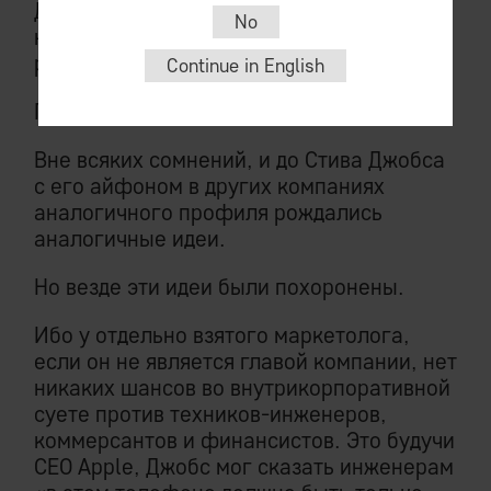
Джобс собственной персоной. Просто он
No
не будет вредить, а ограничится
ритмичным дармоедством.
Continue in English
Почему?
Вне всяких сомнений, и до Стива Джобса
с его айфоном в других компаниях
аналогичного профиля рождались
аналогичные идеи.
Но везде эти идеи были похоронены.
Ибо у отдельно взятого маркетолога,
если он не является главой компании, нет
никаких шансов во внутрикорпоративной
суете против техников-инженеров,
коммерсантов и финансистов. Это будучи
CEO Apple, Джобс мог сказать инженерам