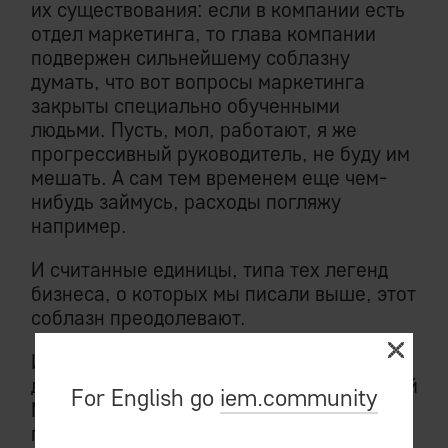
их существования: если в компании есть
отдел маркетинга, то глава компании
подвержен сильнейшему соблазну
думать, что вот вопросы маркетинга
закрыты специально обученными
людьми. Пусть, мол, работают, я же
прогрессивный руководитель, не буду им
мешать. А сам тем временем еще чем-
нибудь займусь, расходы погляжу
например.
И считанные единицы, типа тех легенд
бизнеса, о которых мы писали выше, этот
соблазн преодолевают.
И даже если вам сказочно повезло, и на
должность маркетолога попал Настоящий
For English go
iem.community
Маркетолог — ничего это вам не
поможет, пусть даже это будет Стив