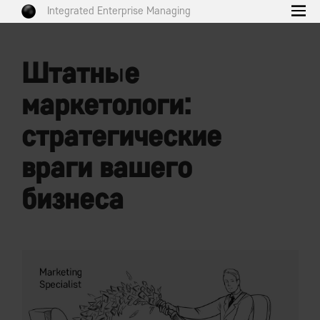
Integrated Enterprise Managing
Штатные
маркетологи:
стратегические
враги вашего
бизнеса