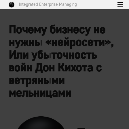
Integrated Enterprise Managing
Почему бизнесу не
нужны «нейросети»,
Или убыточность
войн Дон Кихота с
ветряными
мельницами