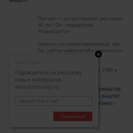
Причем — на протяжении уже скоро
60 лет! См. «перцептрон
Розенблатта».
Смешно, но сверхсовременный, как
бы, хайтек нейросетей в реальности
еще более ископаем, чем
Будьте в курсе
примитивные блoкчейн-
окаменелости
— 1960-е vs 1980-e.
Подпишитесь на рассылку
новых материалов
iemcommunity.ru
Потому что реальному бизнесу нужны не
«нейросети», а
функциональный аналог
человеческого интеллекта для бизнес-
задач
.
И он уже существует.