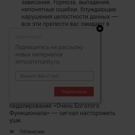
зависания, тормоза, выпадения,
непонятные ошибки, блуждающие
нарушения целостности данных —
все эти прелести вас ожидают в
нарастающем со временем
Будьте в курсе
количестве.
Подпишитесь на рассылку
Соблазняет перспективка?
новых материалов
iemcommunity.ru
Нет?
Ну тогда «кто предупрежден, тот
вооружен».
Теперь вы знаете, что пресейл-
педалирование «Очень Богатого
Функционала» — сигнал насторожить
уши.
Публицистика