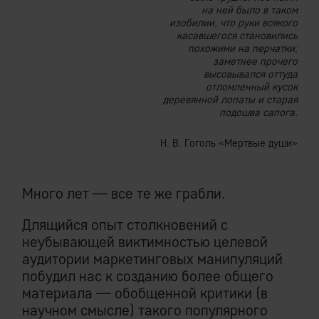
на ней было в таком
изобилии, что руки всякого
касавшегося становились
похожими на перчатки;
заметнее прочего
высовывался оттуда
отломленный кусок
деревянной лопаты и старая
подошва сапога.
Н. В. Гоголь «Мертвые души»
Много лет — все те же грабли.
Длящийся опыт столкновений с
неубывающей виктимностью целевой
аудитории маркетинговых манипуляций
побудил нас к созданию более общего
материала — обобщенной критики (в
научном смысле) такого популярного