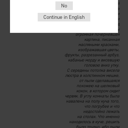
без стекла, вставленный
No
в раму красного дерева
с тоненькими бронзовыми
Continue in English
полосками и бронзовыми
же кружками по углам. В ряд
с ними занимала полстены
огромная почерневшая
картина, писанная
масляными красками,
изображавшая цветы,
фрукты, разрезанный арбуз,
кабанью морду и висевшую
головою вниз утку.
С середины потолка висела
люстра в холстинном мешке,
от пыли сделавшаяся
похожею на шелковый
кокон, в котором сидит
червяк. В углу комнаты была
навалена на полу куча того,
что погрубее и что
недостойно лежать
на столах. Что именно
находилось в куче, решить
было трудно, ибо пыли