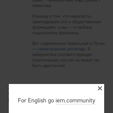
меметика.
Разница в том, что марксисты
прикладывали это к общественным
формациям, а мы — к любому
социальному феномену.
Вот современные Навальный и Путин
—
меметические антиподы
. А
кибернетика соответствующих
политических систем не может не
быть идентичной.
3.6 Цитата-резюме из старого текста
«
Глобус. Универсальная модель
политических направлений
»:
For English go
iem.community
«Возьмем глобус.