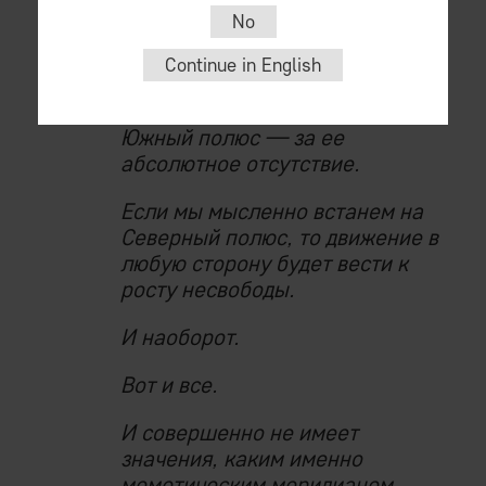
No
Обозначим Северный полюс
(совершенно произвольно) за
Continue in English
точку абсолютной свободы.
Южный полюс — за ее
абсолютное отсутствие.
Если мы мысленно встанем на
Северный полюс, то движение в
любую сторону будет вести к
росту несвободы.
И наоборот.
Вот и все.
И совершенно не имеет
значения, каким именно
меметическим меридианом