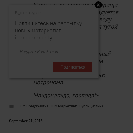
И вот тогда, дорогие товарищи,
сей клиент весьма возрадуется,
Будьте в курсе
а отпущенный ранее на воду
Подпишитесь на рассылку
хлеб стократно вернется тугой
новых материалов
ебитдой.
iemcommunity.ru
Лучшая «программа
лояльности»
— отлаженный
бизнес, обрабатывающий
миллионные массы
потребителей с точностью
метронома.
Макдональдс, господа!»
IEM Предприятие
IEM Маркетинг
Публицистика
September 21, 2015