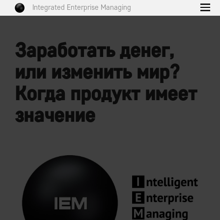
Integrated Enterprise Managing
Заработать денег,
или изменить мир?
Когда продукт имеет
значение