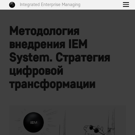
Integrated Enterprise Managing
Методология
внедрения IEM
System. Стратегия
цифровой
трансформации