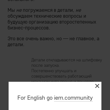
Мы
не
погружаемся в детали,
не
обсуждаем технические вопросы и
будущую организацию второстепенных
бизнес-процессов.
Это все очень важно, но — не главное, а
детали.
Детали откладываются на шлифовку
после запуска.
Постепенно улучшать и
совершенствовать работающий
механизм куда проще и дешевле,
нежели изобретать абстрактное
совершенство в голове в отрыве от
For English go
iem.community
производства.