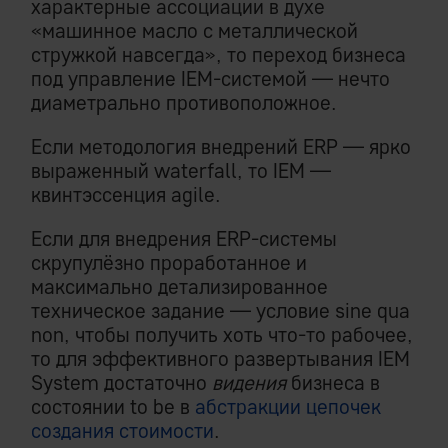
характерные ассоциации в духе
«машинное масло с металлической
стружкой навсегда», то переход бизнеса
под управление IEM-системой — нечто
диаметрально противоположное.
Если методология внедрений ERP — ярко
выраженный waterfall, то IEM —
квинтэссенция agile.
Если для внедрения ERP-системы
скрупулёзно проработанное и
максимально детализированное
техническое задание — условие sine qua
non, чтобы получить хоть что-то рабочее,
то для эффективного развертывания IEM
System достаточно
видения
бизнеса в
состоянии to be в
абстракции цепочек
создания стоимости
.