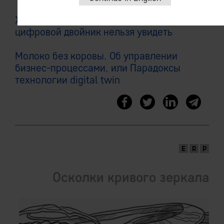
Хлопок одной ладонью, или Почему
цифровой двойник нельзя увидеть
Молоко без коровы. Об управлении
бизнес-процессами, или Парадоксы
технологии digital twin
Осколки кривого зеркала