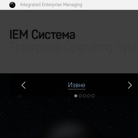
Integrated Enterprise Managing
IEM Система
Enterprise Operating Sys
Извне