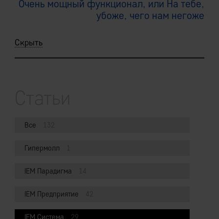
Очень мощный функционал, или На тебе,
убоже, чего нам негоже
Скрыть
Статьи
Все
132
Гипермолл
1
IEM Парадигма
14
IEM Предприятие
42
IEM Система
29