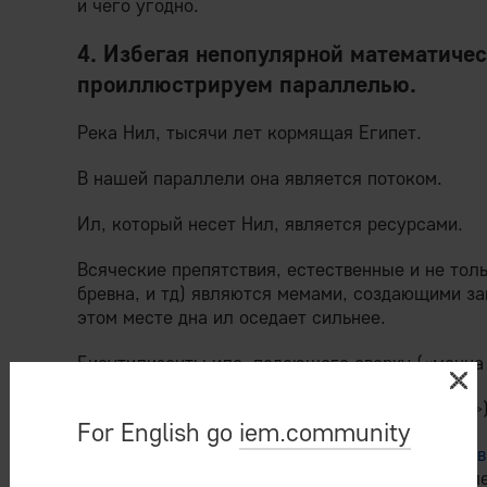
и чего угодно.
4. Избегая непопулярной математичес
проиллюстрируем параллелью.
Река Нил, тысячи лет кормящая Египет.
В нашей параллели она является потоком.
Ил, который несет Нил, является ресурсами.
Всяческие препятствия, естественные и не тол
бревна, и тд) являются мемами, создающими зав
этом месте дна ил оседает сильнее.
Биоутилизанты ила, падающего сверху («манна 
Застрявшее бревно является мемом («ключом»)
For English go
iem.community
«Ключи» могут находиться как случайно (
99% в
случайностью
), так и создаваться целенаправл