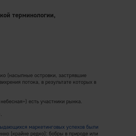
кой терминологии,
ько (насыпные островки, застрявшие
ихрения потока, в результате которых в
небесная») есть участники рынка.
.
ыдающихся маркетинговых успехов были
енно (крайне редко): бобры в природе или