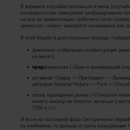
В варианте случайно возникшего мема (случай
начинаются как завихрения (инфицирование пот
на дне за приватизацию «рабочего тела» (захва
ценности): «ключ» находится неожиданно как дл
В этой борьбе в долгосрочном периоде «победит
финально-стабильная конфигурация рынка
на вылет),
пред
финальная («Один и выживающий плюс
активная «Лидер — Претендент — Выжива
автопром General Motors — Ford — Chrysle
эпоха зарождения рынка («Сплошная мелко
ничего никому не понятно, включая участ
1920-х гг).
И если на последней фазе (исторически перво
из учебников, то дальше острота конкуренции т