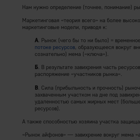
Нам нужно определение (точнее, понимание) ры
Маркетинговая «теория всего» на более высоко
маркетинговые модели, приводя к:
А
. Рынок (чего бы то ни было) = временно
потоке ресурсов
, образующееся вокруг вн
сознательно) мема («ключа»).
Б
. В результате завихрения часть ресурсов
распоряжение «участников рынка».
В
. Сила (прибыльность и прочность) рыно
захваченным участком на дне под завихре
удаленностью самых жирных мест (больше
ресурсов).
А также способностью хозяина участка защища
«Рынок айфонов» — завихрение вокруг мема «а