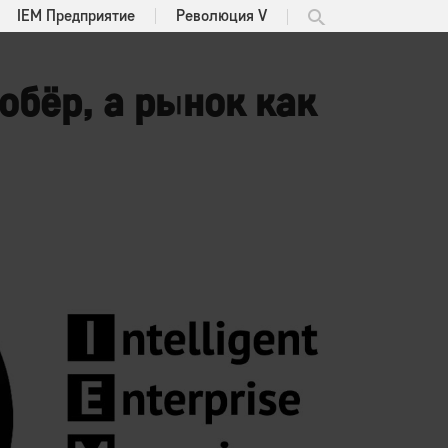
IEM Предприятие
Революция V
обёр, а рынок как