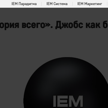
IEM Парадигма
IEM Система
IEM Маркетинг
рия всего». Джобс как б