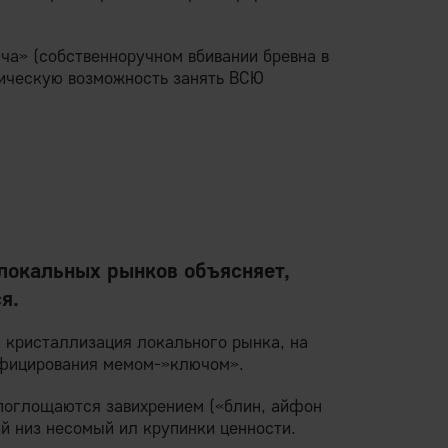
ча» (собственноручном вбивании бревна в
тическую возможность занять ВСЮ
локальных рынков объясняет,
я.
 кристаллизация локального рынка, на
нфицирования мемом-»ключом».
 поглощаются завихрением («блин, айфон
ий низ несомый ил крупинки ценности.