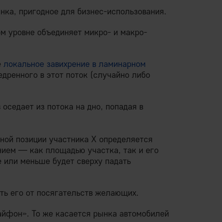
нка, пригодное для бизнес-использования.
м уровне объединяет микро- и макро-
е
локальное завихрение в ламинарном
едренного в этот поток (случайно либо
 оседает из потока на дно, попадая в
чной позиции участника Х определяется
нием — как площадью участка, так и его
 или меньше будет сверху падать
ть его от посягательств желающих.
йфон». То же касается рынка автомобилей