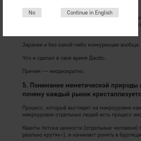
Стив Джобс в маркетинге
.
No
Continue in English
Ясно, что при целенаправленном создании «клю
нужное место потока) его автор имеет фантас
интересующую площадь под завихрением.
Заранее и без какой-либо конкуренции вообще.
Что и сделал в свое время Джобс.
Причем — неоднократно.
5. Понимание меметической природы 
почему каждый рынок кристаллизуетс
Процесс, который выглядит на макроуровне как
микроуровне отдельных людей есть процесс и
Кванты потока ценности (отдельные человеки)
реально крутяк»), и начинают ронять в бурлящ