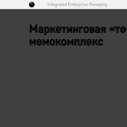
Integrated Enterprise Managing
Маркетинговая «тео
мемокомплекс