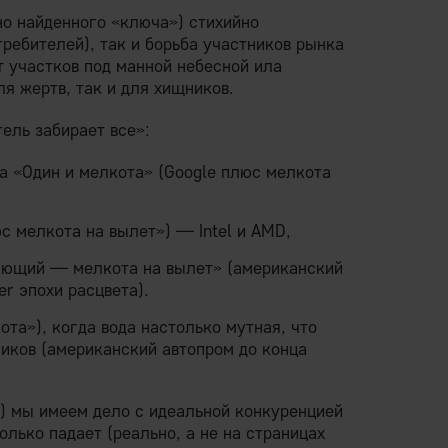
но найденного «ключа») стихийно
ребителей), так и борьба участников рынка
т участков под манной небесной ила
я жертв, так и для хищников.
ель забирает все»:
 «Один и мелкота» (Google плюс мелкота
 мелкота на вылет») — Intel и AMD,
ющий — мелкота на вылет» (американский
r эпохи расцвета).
та»), когда вода настолько мутная, что
ников (американский автопром до конца
й) мы имеем дело с идеальной конкуренцией
олько падает (реально, а не на страницах