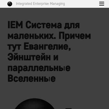
Integrated Enterprise Managing
IEM Система для
маленьких. Причем
тут Евангелие,
Эйнштейн и
параллельные
Вселенные