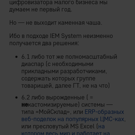
цифровизатора малого бизнеса мы
думаем не первый год.
Но — не выходит каменная чаша.
Ибо в подходе IEM System неизменно
получается два решения:
6.1 либо тот же полномасштабный
диаспар (с необходимыми
прикладными разработчиками,
содержать которых группе
товарищей, далее ГТ, не на что)
6.2 либо вырожденные ( =
не
кастомизируемые) системы —
типа «МойСклад», или
ERP-образных
веб-поделок на популярных ЦМС-ках
,
или пресловутый MS Excel (
на
котором весь мир и работает на