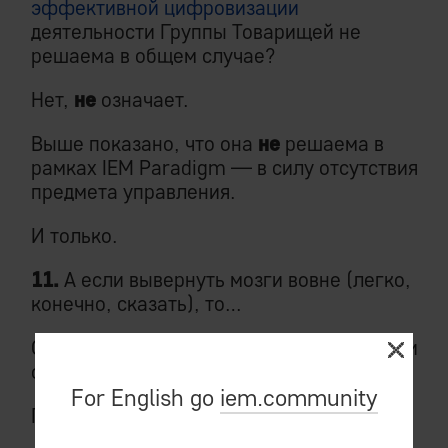
эффективной цифровизации
деятельности Группы Товарищей не
решаема в общем случае?
Нет,
не
означает.
Выше показано, что она
не
решаема в
рамках IEM Paradigm — в силу отсутствия
предмета управления.
И только.
11.
А если вывернуть мозги вовне (легко,
конечно, сказать), то…
Опустим маловдохновляющие выкладки, и
сразу к ответу.
For English go
iem.community
Перспективным решением мы считаем: