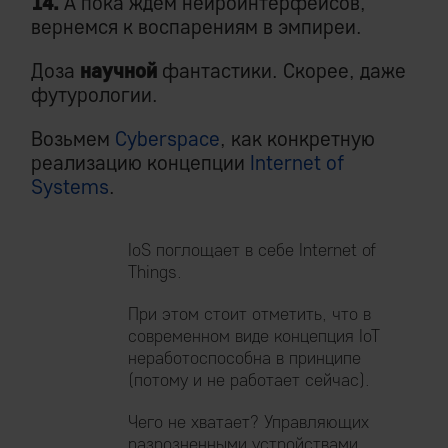
14.
А пока ждем нейроинтерфейсов,
вернемся к воспарениям в эмпиреи.
Доза
научной
фантастики. Скорее, даже
футурологии.
Возьмем
Cyberspace
, как конкретную
реализацию концепции
Internet of
Systems
.
IoS поглощает в себе Internet of
Things.
При этом стоит отметить, что в
современном виде концепция IoT
неработоспособна в принципе
(потому и не работает сейчас).
Чего не хватает? Управляющих
разрозненными устройствами