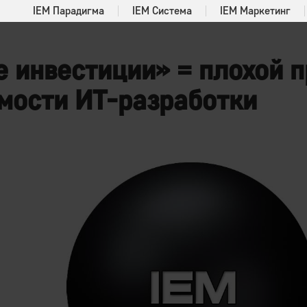
IEM Парадигма
IEM Система
IEM Маркетинг
 инвестиции» = плохой п
мости ИТ-разработки