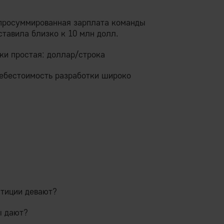
(просуммированная зарплата команды
тавила близко к 10 млн долл.
ки простая: доллар/строка
себестоимость разработки широко
естиции девают?
ы дают?