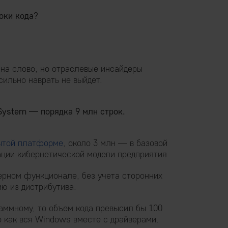
оки кода?
 на слово, но отраслевые инсайдеры
сильно наврать не выйдет.
System — порядка 9 млн строк.
ытой платформе
, около 3 млн — в базовой
ации кибернетической модели предприятия.
ерном функционале, без учета сторонних
ию из дистрибутива.
аммному, то объем кода превысил бы 100
 как вся Windows вместе с драйверами.