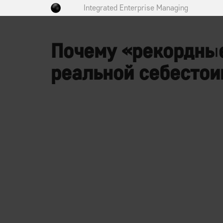
Integrated Enterprise Managing
Почему «рекордные
реальной себестои