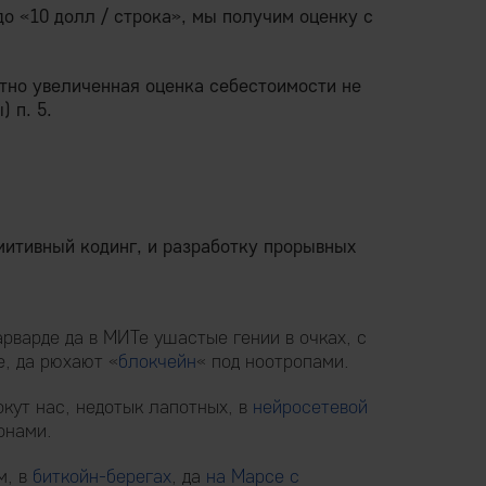
до «10 долл / строка», мы получим оценку с
атно увеличенная оценка себестоимости не
 п. 5.
митивный кодинг, и разработку прорывных
арварде да в МИТе ушастые гении в очках, с
, да рюхают «
блокчейн
« под ноотропами.
кут нас, недотык лапотных, в
нейросетевой
онами.
м, в
биткойн-берегах
, да
на Марсе с