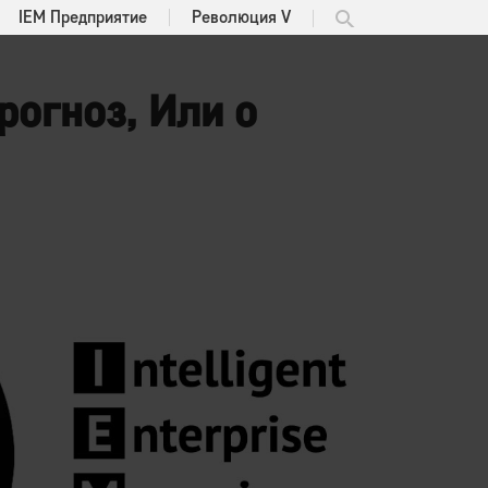
IEM Предприятие
Революция V
рогноз, Или о