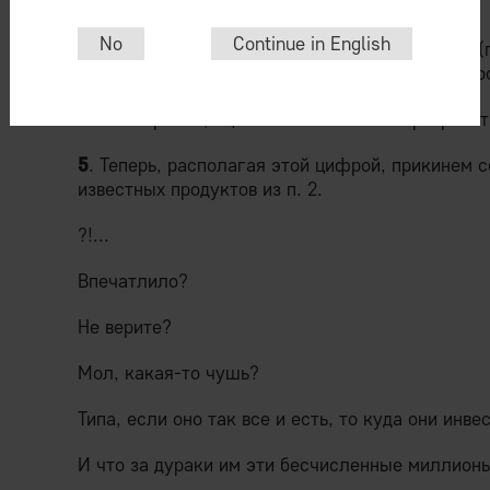
No
Continue in English
Себестоимость разработки продукта с начала 
разработки, плюс выплаты субподрядчикам) сос
Таким образом, оценка себестоимости разработ
5
. Теперь, располагая этой цифрой, прикинем 
известных продуктов из п. 2.
?!...
Впечатлило?
Не верите?
Мол, какая-то чушь?
Типа, если оно так все и есть, то куда они инв
И что за дураки им эти бесчисленные миллион