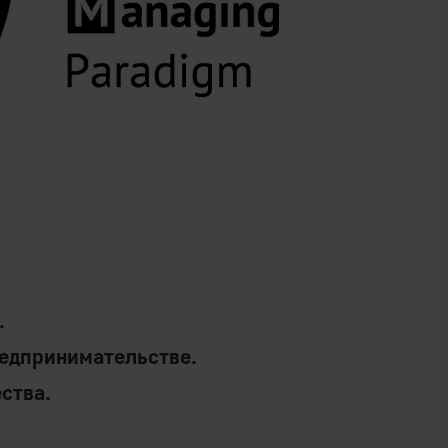
.
редпринимательстве.
ства.