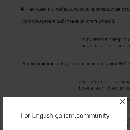
4
. Как оценить
себестоимость
производства стр
Воспользуемся собственной статистикой.
Тут придется поверить
подтвердят, что очень 
Объем исходного кода стартовой поставки IEM 
Около 6 млн — в
закр
(скелетной) конфигур
Речь идет именно о яд
библиотек, и про верс
For English go
iem.community
Если кодить по-телегр
млн строк — примерно