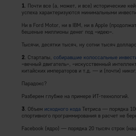
1
. Почти все (а, может, и все) исторические 
успеха характеризуются минимальными инвест
Ни в Ford Motor, ни в IBM, ни в Apple (продолж
бешеные миллионы денег под «идею».
Тысячи, десятки тысяч, ну сотни тысяч долларо
2
. Стартапы,
собиравшие колоссальные инвест
«вечный двигатель», «искусственный интеллек
китайских императоров и т.д. — и (почти) никог
Парадокс?
Разберем глубже на примере ИТ-технологий.
3
. Объем
исходного кода
Тетриса — порядка 10
спортивного программирования в расчет не бер
Facebook (ядро) — порядка 20 тысяч строк (на