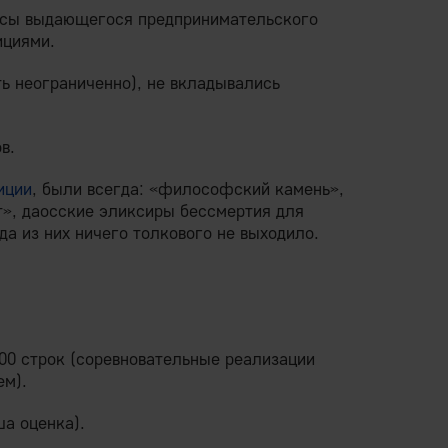
кейсы выдающегося предпринимательского
ициями.
ать неограниченно), не вкладывались
в.
иции
, были всегда: «философский камень»,
т», даосские эликсиры бессмертия для
да из них ничего толкового не выходило.
00 строк (соревновательные реализации
ем).
ша оценка).