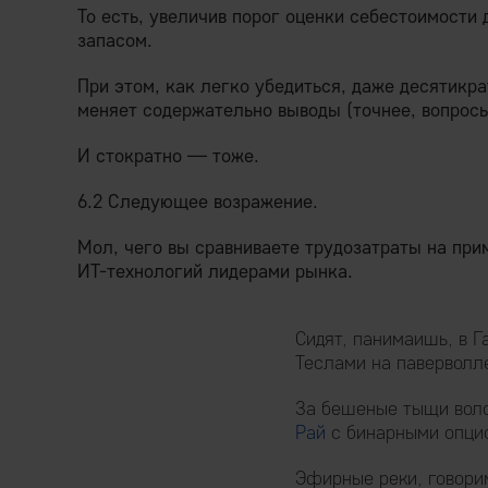
То есть, увеличив порог оценки себестоимости 
запасом.
При этом, как легко убедиться, даже десятикр
меняет содержательно выводы (точнее, вопросы)
И стократно — тоже.
6.2 Следующее возражение.
Мол, чего вы сравниваете трудозатраты на при
ИТ-технологий лидерами рынка.
Сидят, панимаишь, в Г
Теслами на паверволле
За бешеные тыщи воло
Рай
с бинарными опци
Эфирные реки, говори