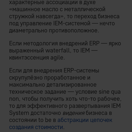
характерные ассоциации в духе
«машинное масло с металлической
стружкой навсегда», то переход бизнеса
под управление IEM-системой — нечто
диаметрально противоположное.
Если методология внедрений ERP — ярко
выраженный waterfall, то IEM —
квинтэссенция agile.
Если для внедрения ERP-системы
скрупулёзно проработанное и
максимально детализированное
техническое задание — условие sine qua
non, чтобы получить хоть что-то рабочее,
то для эффективного развертывания IEM
System достаточно
видения
бизнеса в
состоянии to be в
абстракции цепочек
создания стоимости
.