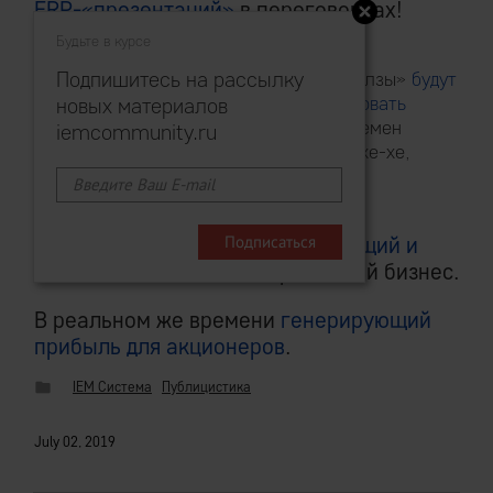
ERP-«презентаций»
в переговорках!
Будьте в курсе
Подпишитесь на рассылку
Где вымуштрованные «сейлзы»
будут
вас виртуозно гипнотизировать
новых материалов
каретной позолотой — времен
iemcommunity.ru
очаковских, и покоренья, хе-хе,
Крыма.
А —
настоящий, живой, фурычащий и
коптящий в онлайне
, — реальный бизнес.
В реальном же времени
генерирующий
прибыль для акционеров
.
IEM Система
Публицистика
July 02, 2019