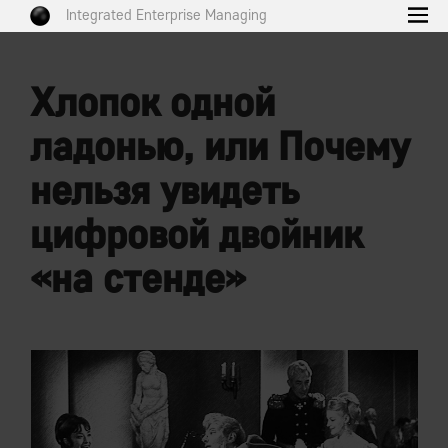
Integrated Enterprise Managing
Хлопок одной
ладонью, или Почему
нельзя увидеть
цифровой двойник
«на стенде»