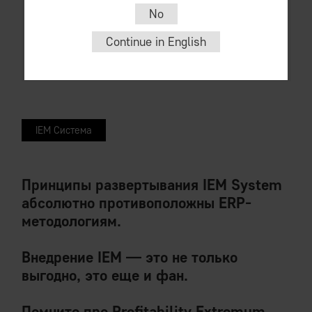
No
Continue in English
IEM Система
Принципы развертывания IEM System
абсолютно противоположны ERP-
методологиям.
Внедрение IEM — это не только
выгодно, это еще и фан.
Помните про Profitability Extremum