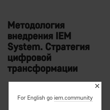
Методология
внедрения IEM
System. Стратегия
цифровой
трансформации
For English go
iem.community