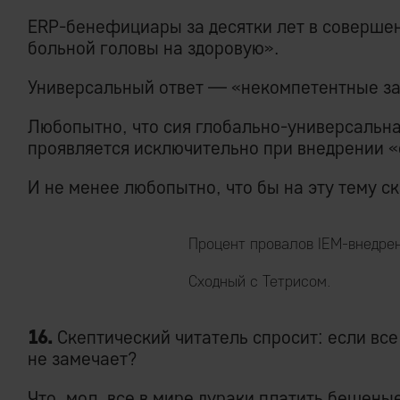
ERP-бенефициары за десятки лет в соверше
больной головы на здоровую».
Универсальный ответ — «некомпетентные за
Любопытно, что сия глобально-универсальна
проявляется исключительно при внедрении 
И не менее любопытно, что бы на эту тему с
Процент провалов IEM-внедре
Сходный с Тетрисом.
16.
Скептический читатель спросит: если все 
не замечает?
Что, мол, все в мире дураки платить бешен