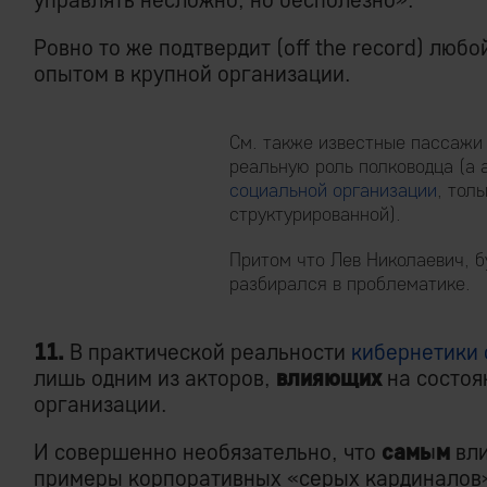
Ровно то же подтвердит (off the record) люб
опытом в крупной организации.
См. также известные пассажи 
реальную роль полководца (а
социальной организации
, тол
структурированной).
Притом что Лев Николаевич, 
разбирался в проблематике.
11.
В практической реальности
кибернетики
лишь одним из акторов,
влияющих
на состо
организации.
И совершенно необязательно, что
самым
вл
примеры корпоративных «серых кардиналов»