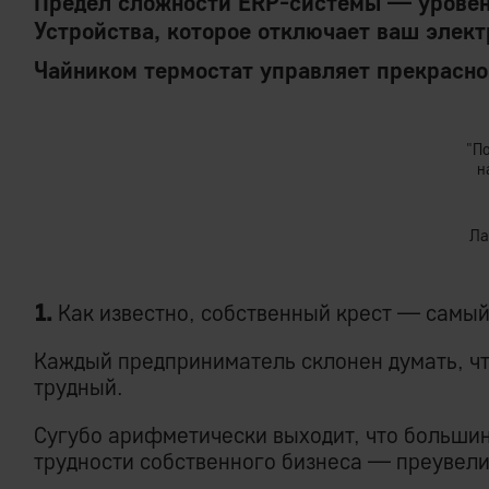
Предел сложности ERP-системы — уровен
Устройства, которое отключает ваш элект
Чайником термостат управляет прекрасно
"П
н
Ла
1.
Как известно, собственный крест — самый
Каждый предприниматель склонен думать, чт
трудный.
Сугубо арифметически выходит, что больши
трудности собственного бизнеса — преувели