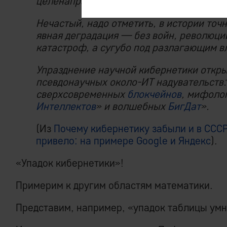
целенаправленно утоплена целая област
Нечастый, надо отметить, в истории точн
явная деградация — без войн, революци
катастроф, а сугубо под разлагающим в
Упразднение научной кибернетики откр
псевдонаучных около-ИТ надувательств
сверхсовременных
блокчейнов
, мифоло
Интеллектов
» и волшебных
БигДат
».
(Из
Почему кибернетику забыли и в СССР,
привело: на примере Google и Яндекс
).
«Упадок кибернетики»!
Примерим к другим областям математики.
Представим, например, «упадок таблицы умн