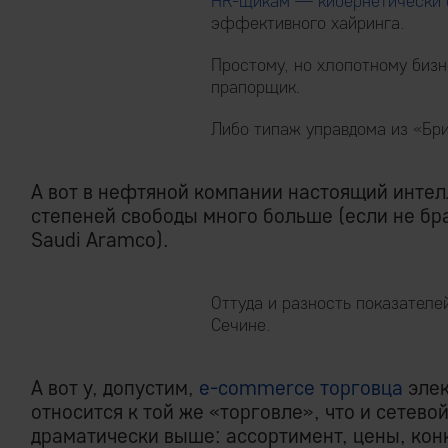
HR-щикам — кибернетически 
эффективного хайринга.
Простому, но хлопотному биз
прапорщик.
Либо типаж управдома из «Бр
А вот в нефтяной компании настоящий интел
степеней свободы много больше (если не б
Saudi Aramco).
Оттуда и разность показател
Сечине.
А вот у, допустим,
e-commerce торговца
элек
относится к той же «торговле», что и сетево
драматически выше: ассортимент, цены, кон