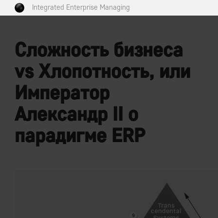
Integrated Enterprise Managing
Сложность бизнеса
vs Хлопотность, или
Император
Александр II о
парадигме ERP