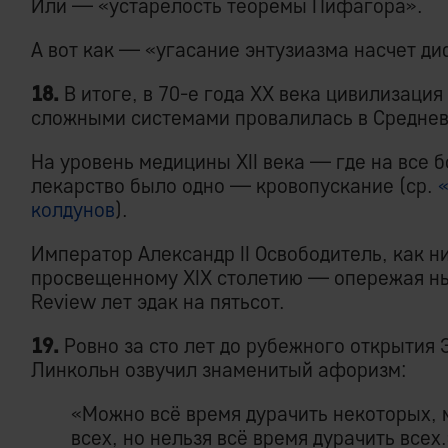
Или — «устарелость теоремы Пифагора».
А вот как — «угасание энтузиазма насчет 
18.
В итоге, в 70-е года XX века цивилизаци
сложными системами провалилась в Среднев
На уровень медицины XII века — где на все б
лекарство было одно — кровопускание (ср.
колдунов
).
Император Александр II Освободитель, как ни
просвещенному XIX столетию — опережая ны
Review лет эдак на пятьсот.
19.
Ровно за сто лет до рубежного открытия 
Линкольн озвучил знаменитый афоризм:
«Можно всё время дурачить некоторых, 
всех, но нельзя всё время дурачить всех