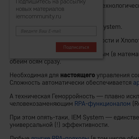
Подпишитесь на рассылку
Замковый камень Четвертой, и технологичес
новых материалов
революции
.
iemcommunity.ru
Или, говоря короче, — just IEM System.
20.
Вернемся к началу — Сложности и Хлопо
IEM System является оптимальным (в матем
обеим осям сразу.
Необходимая для
настоящего
управления с
Сложность автоматически обеспечивается
а
А техническая Геморройность — плавно иск
человекозаменяющим
RPA-функционалом
(R
При этом опять-таки, IEM System — единст
универсальной (!) эффективности.
Любые
другие RPA-подходы
(в том числе об