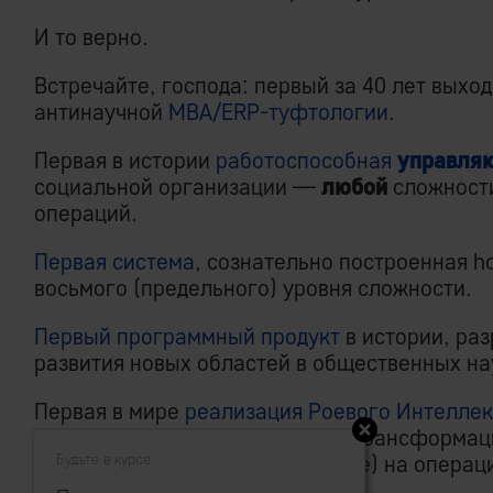
И то верно.
Встречайте, господа: первый за 40 лет выхо
антинаучной
MBA/ERP-туфтологии
.
Первая в истории
работоспособная
управля
социальной организации —
любой
сложности
операций.
Первая система
, сознательно построенная h
восьмого (предельного) уровня сложности.
Первый программный продукт
в истории, ра
развития новых областей в общественных на
Первая в мире
реализация Роевого Интеллек
универсальная платформа для трансформаци
безлюдное (Unmanned Enterprise) на операц
Будьте в курсе