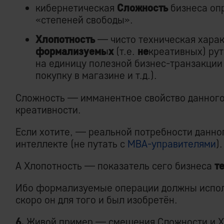
кибернетическая
Сложность
бизнеса оп
«степеней свободы».
Хлопотность
— чисто техническая хара
формализуемых
(т.е.
не
креативных) ру
на единицу полезной бизнес-транзакции
покупку в магазине и т.д.).
Сложность — имманентное свойство данного 
креативности.
Если хотите, — реальной потребности данно
интеллекте (не путать с
MBA-управителями
).
А Хлопотность — показатель сего бизнеса
т
Ибо формализуемые операции должны испол
скоро он для того и был изобретён.
6.
Живой пример — смешения Сложности и Х