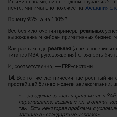
Иными словами, лишь в одном случае из 20 
нечто, минимально похожее на
обещания сл
Почему 95%, а не 100%?
Все без исключения примеры
реальных
успе
вырожденным кейсам примитивных бизнес-м
Как раз там, где
реальная
(а не в слезливы
титанов MBA-руковождения) сложность бизне
И, соответственно, — ERP-системы.
14.
Все тот же скептически настроенный чит
простейшей бизнес-модели авиакомпании, ц
«...складские запасы управляются в SAP
перемещение, выдача и т.п. в online), к
там. Есть некоторая проблема с условия
загнано в «стандартные условия»...