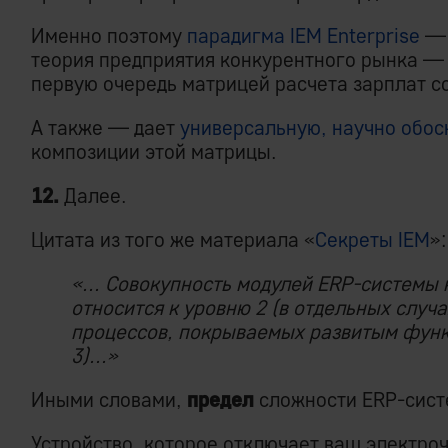
Именно поэтому
парадигма IEM Enterprise
— 
теория предприятия конкурентного рынка —
первую очередь матрицей расчета зарплат с
А также — дает
универсальную, научно обо
композиции этой матрицы.
12.
Далее.
Цитата из того же материала «
Секреты IEM
»:
«... Совокупность модулей ERP-системы
относится к уровню 2 (в отдельных случ
процессов, покрываемых развитым фун
3)...»
Иными словами,
предел
сложности ERP-сист
Устройство, которое отключает ваш электро