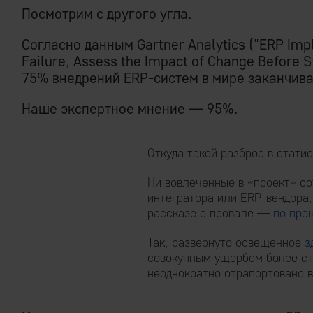
Посмотрим с другого угла.
Согласно данным Gartner Analytics ("ERP Impl
Failure, Assess the Impact of Change Before St
75% внедрений ERP-систем в мире заканчива
Наше экспертное мнение — 95%.
Откуда такой разброс в стати
Ни вовлеченные в «проект» со
интегратора или ERP-вендора,
рассказе о провале —
по про
Так, развернуто освещенное
з
совокупным ущербом более с
неоднократно отрапортовано 