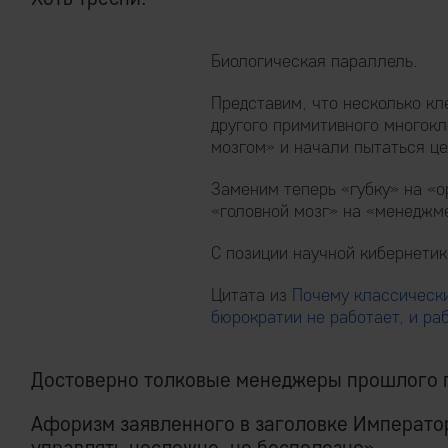
Биологическая параллель.
Представим, что несколько кл
другого примитивного многокл
мозгом» и начали пытаться це
Заменим теперь «губку» на «о
«головной мозг» на «менеджм
С позиции научной кибернетик
Цитата из
Почему классическ
бюрократии не работает, и ра
Достоверно толковые менеджеры прошлого п
Афоризм заявленного в заголовке Император
управлять несложно, но бесполезно».