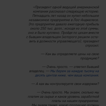
«Президент одной ведущей американской
компании рассказал следую­щую историю.
Пятнадцать лет назад он купил небольшое
независимое предприятие в Лос-Анджелесе.
Это предприятие давало ежегодную прибыль
около 250 тыс. долл.; исходя из этой суммы,
оно и было куплено. Пройдя по цехам вместе
с бывшим владельцем (которого решили оста­
вить в должности управляющего), президент
спросил:
— Как вы определяете цены на свою
продукцию?
— Очень просто, — ответил бывший
владелец. —
Мы берем за каждую тысячу на
десять центов ниже, чем ваша компания
.
— А как вы контролируете свои издержки?
— Очень просто. Мы знаем, сколько мы
платим за сырье и каков уро­вень заработной
платы на нашем предприятии.
Мы знаем также, какую продукцию должны