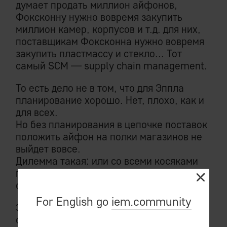
думает продать миллион айфонов,
Фоксконну нужно вовремя закупить
миллион камер, корпусов и т.д. для них,
поставщикам Фоксконна нужно вовремя
закупить пластмассу и стекло... Тот
самый SCM — supply chain management.
То есть дело не в том, что для Эппла
планирование хорошо. Нет, плохо, как и
для всех.
Но без планирования в цепочке поставок
положить айфон на полки магазинов не
выйдет вовсе.
Дилемма такая: или со всеми косяками
планирования и с айфоном в торговой
сети, либо без того и другого.
For English go
iem.community
Эппл с величайшим удовольствием
отказался бы от планирования, имея в