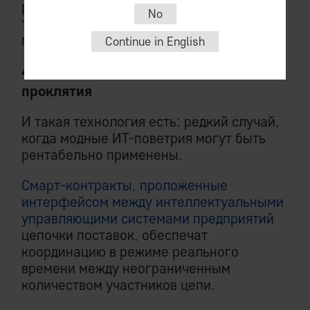
распоряжении «более лучшую»
No
технологию организации
производственной цепочки.
Continue in English
4. IEM: избавление от векового
проклятия
И такая технология есть: редкий случай,
когда модные ИТ-поветрия могут быть
рентабельно применены.
Смарт-контракты, проложенные
интерфейсом между интеллектуальными
управляющими системами предприятий
цепочки поставок, обеспечат
координацию в режиме реального
времени между неограниченным
количеством участников цепи.