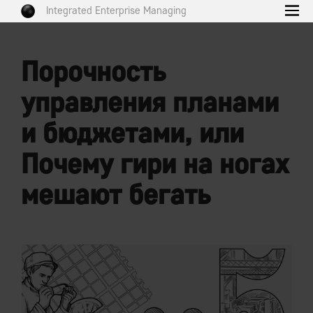
Integrated Enterprise Managing
Порочность
управления планами
и бюджетами, или
Почему гири на ногах
мешают бегать