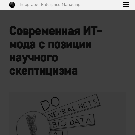
Integrated Enterprise Managing
Современная ИТ-
мода с позиции
научного
скептицизма