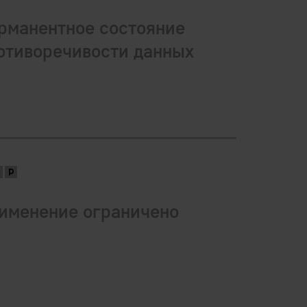
рманентное состояние
отиворечивости данных
именение ограничено