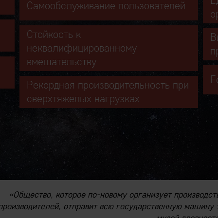
Е
Самообслуживание пользователей
о
Стойкость к
В
неквалифицированному
п
вмешательству
а
Е
Рекордная производительность при
сверхтяжелых нагрузках
«Общество, которое по-новому организует производст
производителей, отправит всю государственную машину т