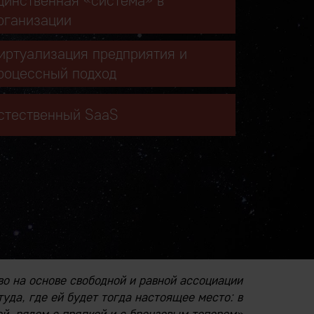
динственная «система» в
рганизации
иртуализация предприятия и
роцессный подход
стественный SaaS
во на основе свободной и равной ассоциации
уда, где ей будет тогда настоящее место: в