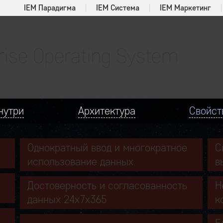
IEM Парадигма
IEM Система
IEM Маркетинг
rise Operating System
нутри
Архитектура
Свойст
Однократный ввод и многократное
С
использование данных
в
Достоверность и согласованность
Н
данных 24х7х365
к