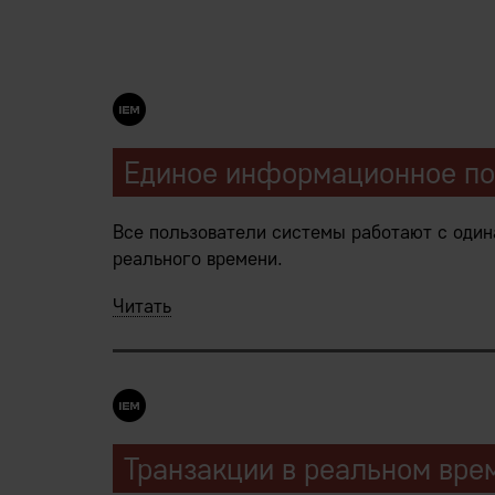
Единое информационное п
Все пользователи системы работают с оди
реального времени.
Следует из:
Читать
Централизованное хранение данных IE
Исключительная всеохватность и единс
Транзакции в реальном вре