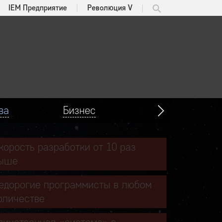
IEM Предприятие
Революция V
ва
Бизнес
корость разработки от 10 раз
ыше
едорогие программисты в любом
оличестве