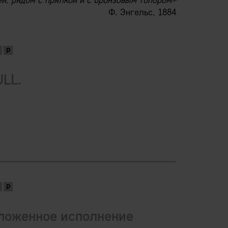
й, рядом с прялкой и с бронзовым топором»
Ф. Энгельс, 1884
ULL.
ложенное исполнение