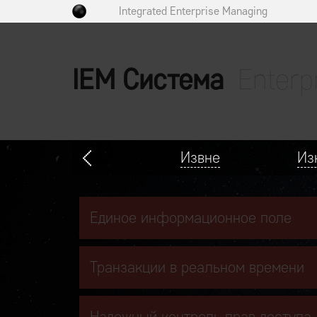
Integrated Enterprise Managing
IEM Система
Enterp
Извне
Из
Единое информационное поле
Транзакции в реальном времени
Надежный контроль прав доступа