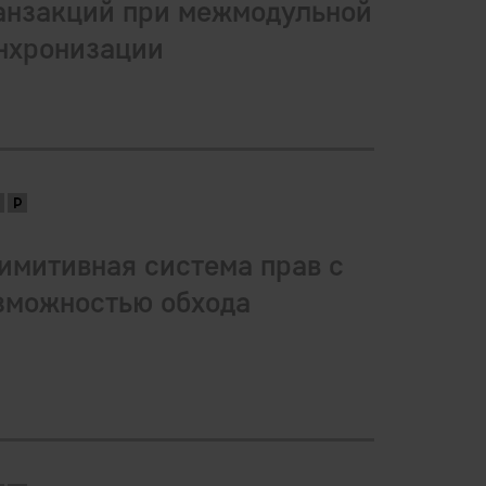
анзакций при межмодульной
нхронизации
имитивная система прав с
зможностью обхода