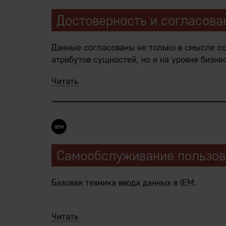
Достоверность и согласова
Данные согласованы не только в смысле сс
атрибутов сущностей, но и на уровне бизне
Читать
Например, механизмы платформы в любой с
двойной записи и взаимное соответствие с
остатков.
Следует из:
Централизованное хранение данных IE
Самообслуживание пользов
Мультифункциональность закрытой пл
Тесная интеграция закрытой платформ
Базовая техника ввода данных в IEM.
Прямой ввод через самообслуживание конт
Читать
системы\предприятия (интернет-магазины,