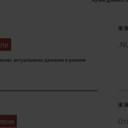
музей древносте
оле
.N
наково актуальными данными в режиме
M Системы
твенность
мени
От