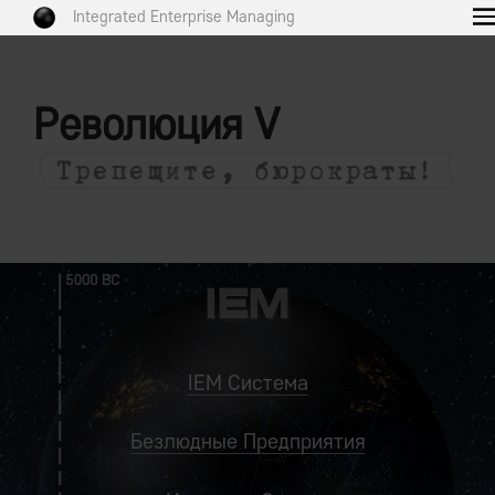
Integrated Enterprise Managing
Революция V
IEM Система
Безлюдные Предприятия