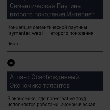
Семантическая Паутина
второго поколения Интернет
Концепция семантической паутины
(symantec web) — второго поколения
WWW — была сформулирована Тимом
Читать
Бернерсом-Ли в 1998 году.
До IEM концепция WWW-2 оставалась
научной фантастикой — ибо
предложенные автором сверхсложные
схемы хранения данных, помимо
Атлант Освобожденный.
практических трудностей реализации, все
Экономика талантов
равно не могли обеспечить необходимое
сочетание свойств узлов будущей Сети.
В экономике, где non-creative труд
Появление рабочей реализации IEM
исполняется роботами, экономическая
System, позволившей снабдить каждый