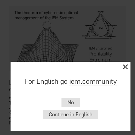
For English go
iem.community
Ценовая политика формулируется
системой правил в духе «дороже Васи, но
дешевле Пети, но повышаем цены если
товара мало» и загружается в
No
управляющую систему предприятия.
Continue in English
Далее свежесть и адекватность цен
гарантирует робот.