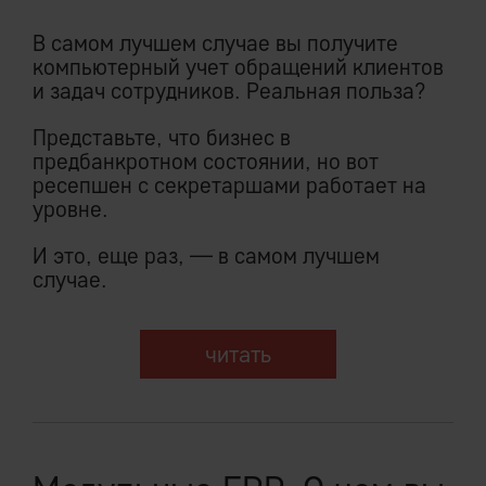
В самом лучшем случае вы получите
Маятникообразно сменяющие друг друга
компьютерный учет обращений клиентов
действия которых и приводят
и задач сотрудников. Реальная польза?
фундаментально сбалансированную
рыночную среду к регулярным кризисам.
Представьте, что бизнес в
предбанкротном состоянии, но вот
Ноосфера станет надежным генератором
ресепшен с секретаршами работает на
произвольного объема материальных
уровне.
богатств, ограниченного лишь
И это, еще раз, — в самом лучшем
доступностью энергетических ресурсов.
случае.
читать