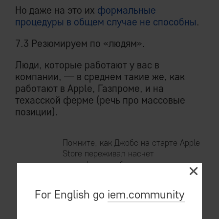
Но даже на это их
формальные
процедуры в общем случае не способны
.
7.3 Резюмируем по «людям».
Люди, которые работают у вас в
компании, — в среднем такие же, как
работают в Apple, Газпроме, и на
техасской ферме (речь про массовые
позиции).
Помните, как Джобс на старте Apple
Store переживал насчет
квалификации будущих «гениев»
сети одноименных магазинов?
For English go
iem.community
Прекрасно понимая, какого уровня
«гениев» реально набрать на
массовые позиции.