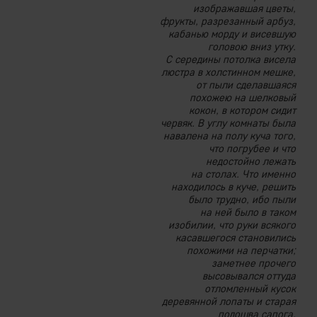
изображавшая цветы,
фрукты, разрезанный арбуз,
кабанью морду и висевшую
головою вниз утку.
С середины потолка висела
люстра в холстинном мешке,
от пыли сделавшаяся
похожею на шелковый
кокон, в котором сидит
червяк. В углу комнаты была
навалена на полу куча того,
что погрубее и что
недостойно лежать
на столах. Что именно
находилось в куче, решить
было трудно, ибо пыли
на ней было в таком
изобилии, что руки всякого
касавшегося становились
похожими на перчатки;
заметнее прочего
высовывался оттуда
отломленный кусок
деревянной лопаты и старая
подошва сапога.