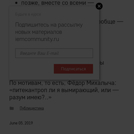
позже, вместе со всеми —
выживание
Будьте в курсе
проигнорировать молоток вообще —
Подпишитесь на рассылку
вымирание
новых материалов
iemcommunity.ru
Выбрать правильный вариант,
безусловно, непросто.
Австралопитек, говорим, точно бы
призадумался.
По мотивам, то есть, Фёдор Михалыча:
«питекантроп ли я вымирающий, или —
разум имею?..»
Публицистика
June 05, 2019