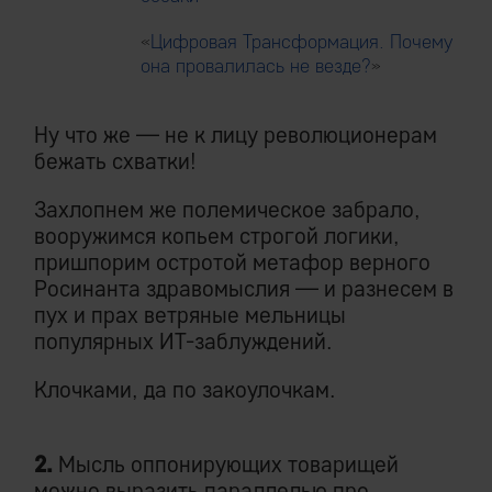
«
Цифровая Трансформация. Почему
она провалилась не везде?
»
Ну что же — не к лицу революционерам
бежать схватки!
Захлопнем же полемическое забрало,
вооружимся копьем строгой логики,
пришпорим остротой метафор верного
Росинанта здравомыслия — и разнесем в
пух и прах ветряные мельницы
популярных ИТ-заблуждений.
Клочками, да по закоулочкам.
2.
Мысль оппонирующих товарищей
можно выразить параллелью про