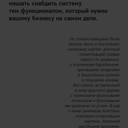
мешать снабдить систему
тем функционалом, который нужен
вашему бизнесу на самом деле.
По стенам навешано было
весьма тесно и бестолково
несколько картин: длинный
пожелтевший гравюр
какого-то сражения,
с огромными барабанами,
кричащими солдатами
в треугольных шляпах
и тонущими конями,
без стекла, вставленный
в раму красного дерева
с тоненькими бронзовыми
полосками и бронзовыми
же кружками по углам. В ряд
с ними занимала полстены
огромная почерневшая
картина, писанная
масляными красками,