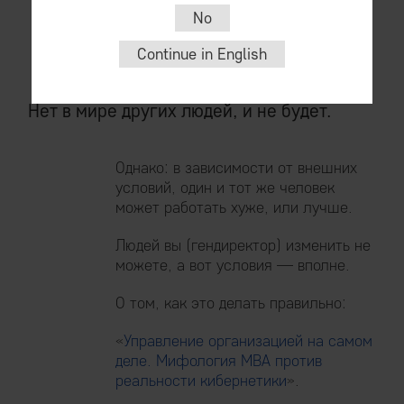
No
И ничего, справляются, c бизнесом
все ок.
Continue in English
Нет в мире других людей, и не будет.
Однако: в зависимости от внешних
условий, один и тот же человек
может работать хуже, или лучше.
Людей вы (гендиректор) изменить не
можете, а вот условия — вполне.
О том, как это делать правильно:
«
Управление организацией на самом
деле. Мифология MBA против
реальности кибернетики
».