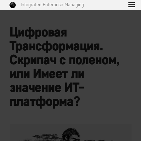
Integrated Enterprise Managing
Цифровая
Трансформация.
Скрипач с поленом,
или Имеет ли
значение ИТ-
платформа?