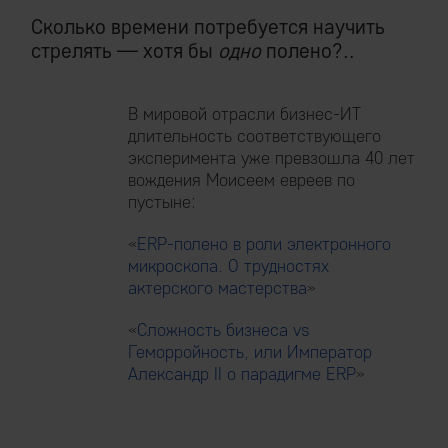
Сколько времени потребуется научить
стрелять — хотя бы
одно
полено?..
В мировой отрасли бизнес-ИТ
длительность соответствующего
эксперимента уже превзошла 40 лет
вождения Моисеем евреев по
пустыне:
«
ERP-полено в роли электронного
микроскопа. О трудностях
актерского мастерства
»
«
Сложность бизнеса vs
Геморройность, или Император
Александр II о парадигме ERP
»