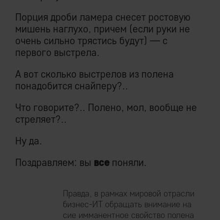
Порция дроби ламера снесет ростовую
мишень наглухо, причем (если руки не
очень сильно трястись будут) — с
первого выстрела.
А вот сколько выстрелов из полена
понадобится снайперу?..
Что говорите?.. Полено, мол, вообще не
стреляет?..
Ну да.
Поздравляем: вы
все
поняли.
Правда, в рамках мировой отрасли
бизнес-ИТ обращать внимание на
сие имманентное свойство полена