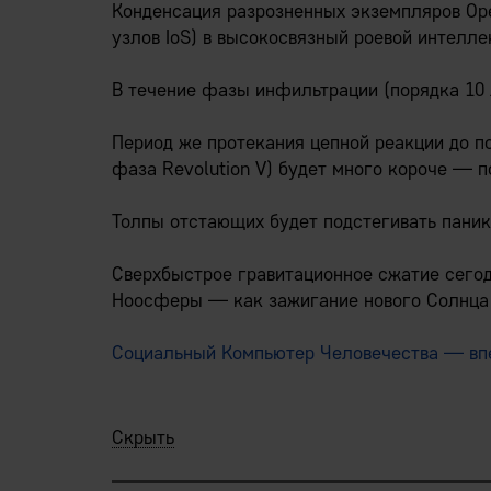
Особо художественные натуры смогут отказа
организме — конституционный иммунитет).
Конденсация разрозненных экземпляров Oper
— и все дела будет вести автоматически ра
узлов IoS) в высокосвязный роевой интелле
чем если бы вы занимались этим самостоят
Так Internet of Systems являет собой пе
экономическую среду, многоклеточный орг
В течение фазы инфильтрации (порядка 10 л
Ритм экономической активности ускорится 
предельно устойчивы к нарушающим равно
существовать, иногда, часы и минуты.
Период же протекания цепной реакции до п
См. сегодняшний алгоритмический биржево
фаза Revolution V) будет много короче — п
При этом бОльшая часть предприятий будет
Толпы отстающих будет подстегивать паника
Объемная визуальная карта-модель бизнес
сегодняшней примитивной плоскости, — ве
Сверхбыстрое гравитационное сжатие сего
и взаимно друг в друга перетекающими фр
Ноосферы — как зажигание нового Солнца 
Левацкие демагоги, сплошь обсевшие гума
Социальный Компьютер Человечества — вп
наукообразные пасквили об ограблении бе
лет тому назад.
Скрыть
Блистательное будущее человечества приде