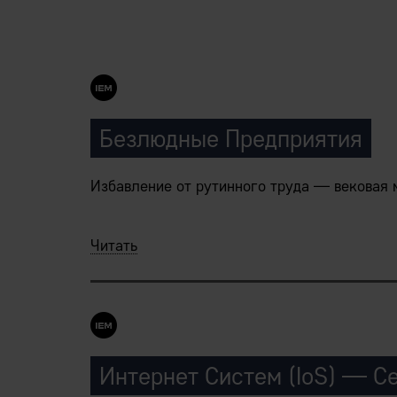
Безлюдные Предприятия
Избавление от рутинного труда — вековая 
Безлюдные процессы создания материальны
Читать
годы.
Интернет Систем (IoS) — С