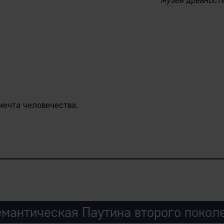
музей древносте
мечта человечества.
х благ внутри предприятий, управляемых IEM-системам
емантическая Паутина второго покол