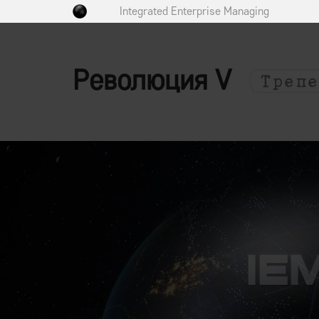
Integrated Enterprise Managing
Революция V
n V — Последняя промышленная революц