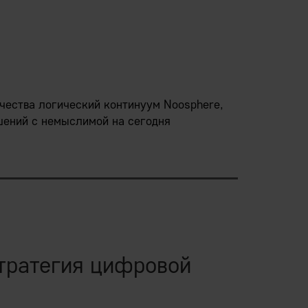
ечества логический континуум Noosphere,
шений с немыслимой на сегодня
инал плавного наращивания плотности и
вные узлы» самоорганизуются в
Человека].
тратегия цифровой
чески мгновенно