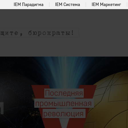
IEM Парадигма
IEM Система
IEM Маркетинг
ия