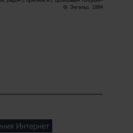
й, рядом с прялкой и с бронзовым топором»
Ф. Энгельс, 1884
и, сделают это реальностью в ближайшие
ения Интернет