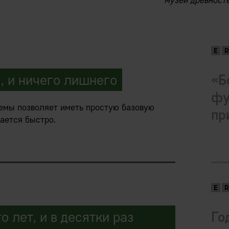
музей древносте
, и ничего лишнего
«Б
фу
емы позволяет иметь простую базовую
пр
ается быстро.
и, под требования конкретного
т «хочу то, то и то, и еще вот такую-то
».
 лет, и в десятки раз
Го
программный код запрошенного