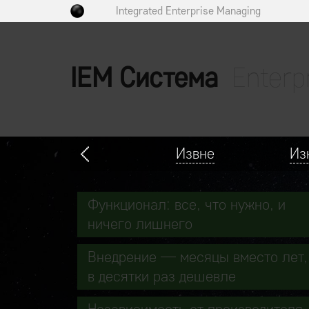
Integrated Enterprise Managing
IEM Система
Enterp
Извне
Из
Функционал: все, что нужно, и
ничего лишнего
Внедрение — месяцы вместо лет,
в десятки раз дешевле