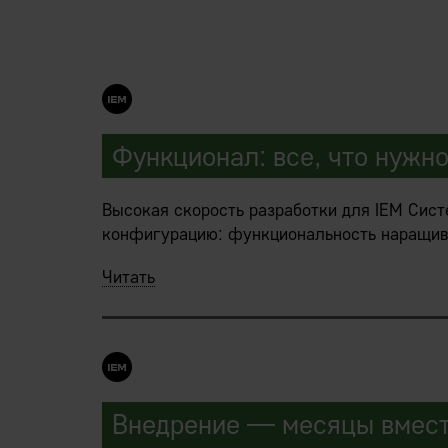
Функционал: все, что нужно
Высокая скорость разработки для IEM Сист
конфигурацию: функциональность наращив
Читать
Внедряемые IEM-решения являются сборным
предприятия, конструкторами.
Заказчик в ходе предпроектных работ мечтае
клевую штуку где-то слышал, ее тоже хочу
Внедрение — месяцы вместо
В процессе внедрения заново собирается 