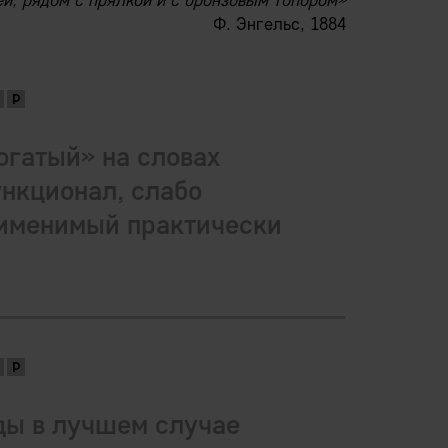
й, рядом с прялкой и с бронзовым топором»
Ф. Энгельс, 1884
огатый» на словах
нкционал, слабо
именимый практически
ды в лучшем случае