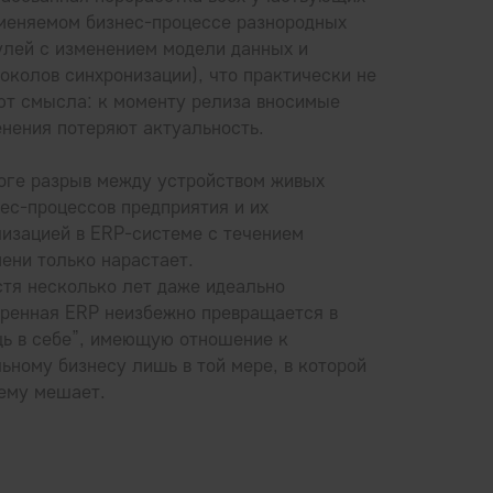
зменяемом бизнес-процессе разнородных
улей с изменением модели данных и
околов синхронизации), что практически не
ют смысла: к моменту релиза вносимые
нения потеряют актуальность.
оге разрыв между устройством живых
ес-процессов предприятия и их
изацией в ERP-системе с течением
ени только нарастает.
тя несколько лет даже идеально
дренная ERP неизбежно превращается в
щь в себе”, имеющую отношение к
ьному бизнесу лишь в той мере, в которой
 ему мешает.