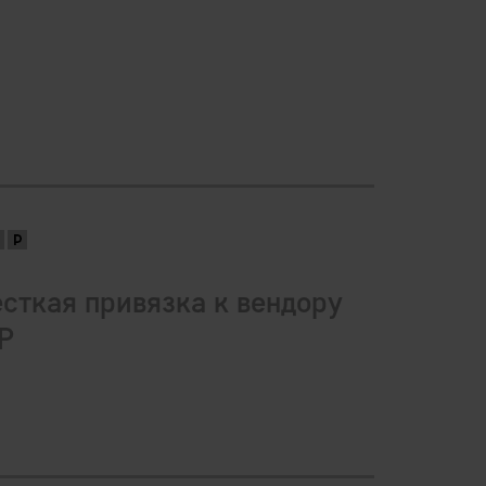
сткая привязка к вендору
P