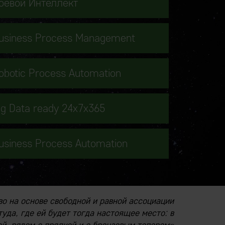
оевой Интеллект
usiness Process Management
obotic Process Automation
ig Data ready 24x7x365
usiness Process Automation
во на основе свободной и равной ассоциации
уда, где ей будет тогда настоящее место: в