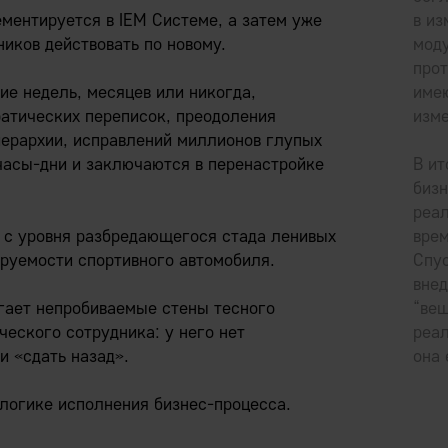
ементируется в IEM Системе, а затем уже
в и
иков действовать по новому.
мод
прот
е недель, месяцев или никогда,
име
атических переписок, преодоления
изме
иерархии, исправлений миллионов глупых
часы-дни и заключаются в перенастройке
В ит
бизн
реал
 с уровня разбредающегося стада ленивых
врем
руемости спортивного автомобиля.
Спус
вне
гает непробиваемые стены тесного
“ве
ческого сотрудника: у него нет
реал
и «сдать назад».
она
логике исполнения бизнес-процесса.