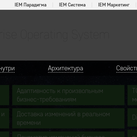
IEM Парадигма
IEM Система
IEM Маркетинг
rise Operating System
нутри
Архитектура
Свойст
Адаптивность к произвольным
T
бизнес-требованиям
м
 и
Доставка изменений в реальном
D
времени