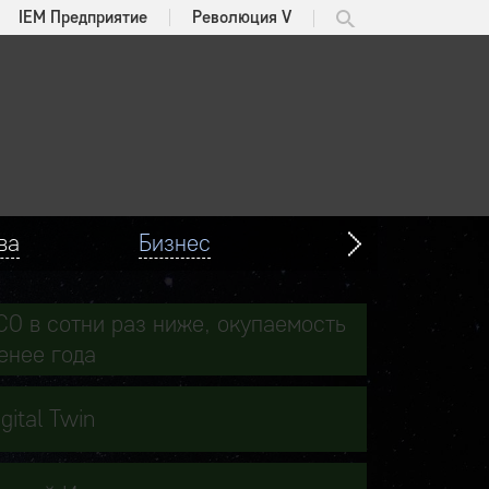
IEM Предприятие
Революция V
ва
Бизнес
CO в сотни раз ниже, окупаемость
енее года
igital Twin