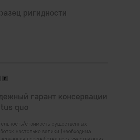
разец ригидности
дежный гарант консервации
atus quo
тельность/стоимость существенных
боток настолько велики (необходима
ласованная переработка всех участвующих