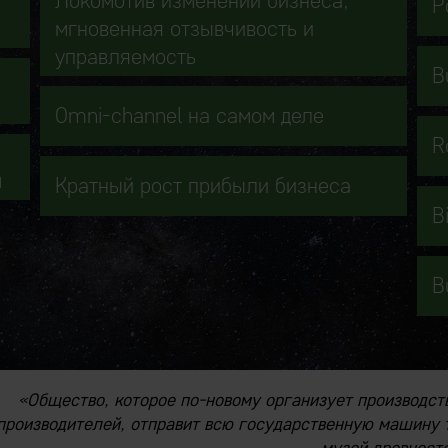
Локомотив изменений бизнеса,
Р
мгновенная отзывчивость и
управляемость
B
Omni-channel на самом деле
R
м
Кратный рост прибыли бизнеса
B
B
«Общество, которое по-новому организует производст
производителей, отправит всю государственную машину т