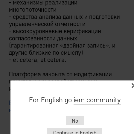
- механизмы реализации
многопоточности
- средства анализа данных и подготовки
управленческой отчетности
- высокоуровневые верификации
согласованности данных
(гарантированная «двойная запись», и
другие близкие по смыслу)
- et cetera, et cetera.
Платформа закрыта от модификации
прикладными разработчиками и
инвариантна для всех инсталляций.
For English go
iem.community
Выдающаяся эксплуатационная
надежность и устойчивость к атакам
No
Continue in English