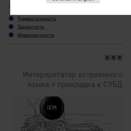
Следует из:
Универсальность
Закрытость
Инвариантность
Интерпретатор встроенного
языка + прокладка к СУБД