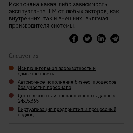
delivery
«Лучшие случаи» на практике редки.
Исключена какая-либо зависимость
Провал внедрения случается куда чаще.
Скорость разработки от 10 раз выше
эксплуатанта IEM от любых акторов, как
внутренних, так и внешних, включая
Практика показывает, что пределов
производителя системы.
затратам не существует (известны
провальные проекты с бюджетами > $1
млрд).
«Богатый» на словах
Следует из:
функционал, слабо
применимый практически
Исключительная всеохватность и
единственность
Автономное исполнение бизнес-процессов
Несообразная трудоемкость прикладной
без участия персонала
разработки в классической ERP — основа
Достоверность и согласованность данных
для трепетного отношения к исполинским
24х7х365
сталагмитам «функционала»,
Виртуализация предприятия и процессный
нарощенным за десятки лет.
подход
Оплаченным сотнями миллиардов