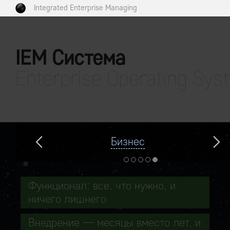
Integrated Enterprise Managing
IEM Система
Enterprise Operating Sys
Бизнес
Функционал: все, что нужно, и
ничего лишнего
Внедрение — месяцы вместо лет, и