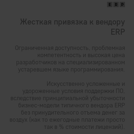
долларов заказчиков, и потом и
позвоночными грыжами поколений
программистов.
Жесткая привязка к вендору
ERP
Практическая (бес) полезность наработок
70-80-х гг вполне очевидна.
Ограниченная доступность, проблемная
компетентность и высокая цена
разработчиков на специализированном
устаревшем языке программирования.
Искусственно усложенные и
удороженные условия поддержки ПО,
вследствие принципиальной убыточности
бизнес-модели типичного вендора ERP
без принудительного отъема денег за
воздух (как то ежегодные платежи просто
так в % стоимости лицензий).