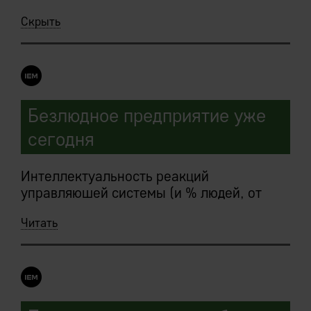
Скрыть
Безлюдное предприятие уже
сегодня
Интеллектуальность реакций
управляюшей системы (и % людей, от
которых предприятие сможет отказаться)
Читать
ограничена только глубиной и качеством
стандартизации бизнес-процессов
автоматизируемой компании.
Начиная с некоторого уровня сложности
сценариев и пересечения зон влияния,