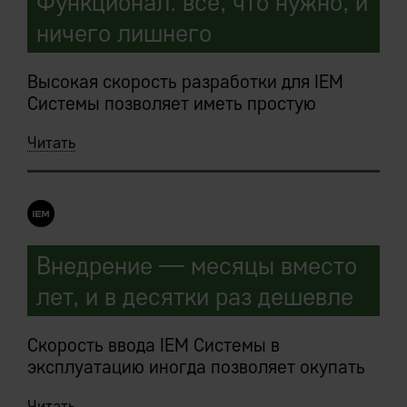
Функционал: все, что нужно, и
ничего лишнего
Высокая скорость разработки для IEM
Системы позволяет иметь простую
базовую конфигурацию:
Читать
функциональность наращивается
быстро.
Внедряемые IEM-решения являются
сборными, под требования конкретного
предприятия, конструкторами.
Внедрение — месяцы вместо
лет, и в десятки раз дешевле
Заказчик в ходе предпроектных работ
мечтает «хочу то, то и то, и еще вот
такую-то клевую штуку где-то слышал, ее
Скорость ввода IEM Системы в
тоже хочу».
эксплуатацию иногда позволяет окупать
затраты на внедрение, которые еще не
Читать