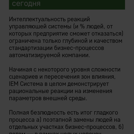
сегодня
delivery
«Лучшие случаи» на практике редки.
Исключена какая-либо зависимость
Провал внедрения случается куда чаще.
Скорость разработки от 10 раз выше
эксплуатанта IEM от любых акторов, как
внутренних, так и внешних, включая
Интеллектуальность реакций
Практика показывает, что пределов
производителя системы.
управляюшей системы (и % людей, от
затратам не существует (известны
которых предприятие сможет отказаться)
провальные проекты с бюджетами > $1
ограничена только глубиной и качеством
млрд).
стандартизации бизнес-процессов
«Богатый» на словах
автоматизируемой компании.
Следует из:
функционал, слабо
применимый практически
Начиная с некоторого уровня сложности
Исключительная всеохватность и
единственность
сценариев и пересечения зон влияния,
Автономное исполнение бизнес-процессов
IEM Система в целом демонстрирует
Несообразная трудоемкость прикладной
без участия персонала
рациональные реакции на изменения
разработки в классической ERP — основа
Достоверность и согласованность данных
параметров внешней среды.
для трепетного отношения к исполинским
24х7х365
сталагмитам «функционала»,
Виртуализация предприятия и процессный
Полная безлюдность есть итог гладкого
нарощенным за десятки лет.
подход
процесса а) поэтапной замены людей на
отдельных участках бизнес-процессов, б)
Оплаченным сотнями миллиардов
потом — в рамках целых цепочек