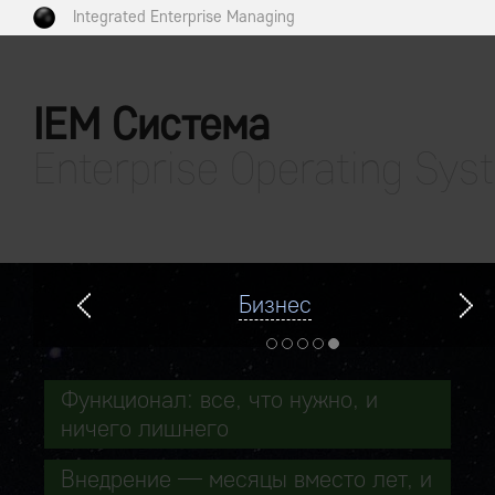
Integrated Enterprise Managing
IEM Система
Enterprise Operating Sys
Бизнес
Функционал: все, что нужно, и
ничего лишнего
Внедрение — месяцы вместо лет, и