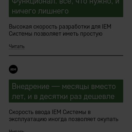
Функционал: все, что нужно, и
ничего лишнего
Высокая скорость разработки для IEM
Системы позволяет иметь простую
базовую конфигурацию:
Читать
функциональность наращивается
быстро.
Внедряемые IEM-решения являются
сборными, под требования конкретного
предприятия, конструкторами.
Внедрение — месяцы вместо
лет, и в десятки раз дешевле
Заказчик в ходе предпроектных работ
мечтает «хочу то, то и то, и еще вот
такую-то клевую штуку где-то слышал, ее
Скорость ввода IEM Системы в
тоже хочу».
эксплуатацию иногда позволяет окупать
затраты на внедрение, которые еще не
Читать