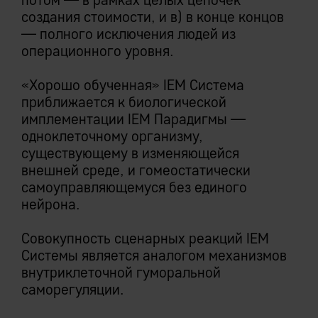
долларов заказчиков, и потом и
создания стоимости, и в) в конце концов
позвоночными грыжами поколений
— полного исключения людей из
программистов.
Жесткая привязка к вендору
операционного уровня.
ERP
Практическая (бес) полезность наработок
«Хорошо обученная» IEM Система
70-80-х гг вполне очевидна.
приближается к биологической
Ограниченная доступность, проблемная
имплементации IEM Парадигмы —
компетентность и высокая цена
одноклеточному организму,
разработчиков на специализированном
существующему в изменяющейся
устаревшем языке программирования.
внешней среде, и гомеостатически
самоуправляющемуся без единого
Искусственно усложенные и
нейрона.
удороженные условия поддержки ПО,
вследствие принципиальной убыточности
Совокупность сценарных реакций IEM
бизнес-модели типичного вендора ERP
Системы является аналогом механизмов
без принудительного отъема денег за
внутриклеточной гуморальной
воздух (как то ежегодные платежи просто
саморегуляции.
так в % стоимости лицензий).