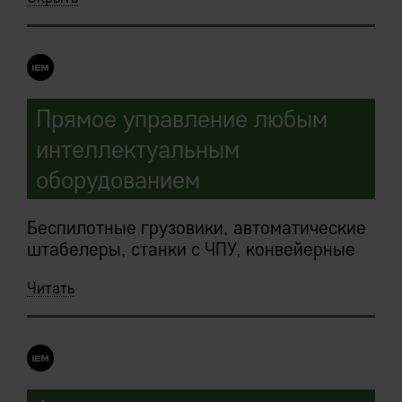
Прямое управление любым
интеллектуальным
оборудованием
Беспилотные грузовики, автоматические
штабелеры, станки с ЧПУ, конвейерные
ленты, упаковочные линии, etc —
Читать
управляются IEM Системой напрямую в
режиме реального времени.
Более общо, все оборудование,
используемое в цепочках создания
стоимости, и имеющее программные