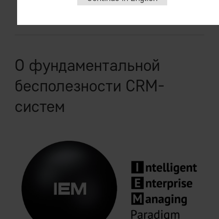
читать
О фундаментальной
бесполезности CRM-
систем