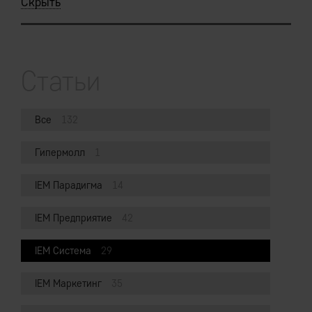
Скрыть
Статьи
Все
132
Гипермолл
1
IEM Парадигма
14
IEM Предприятие
42
IEM Система
29
IEM Маркетинг
35