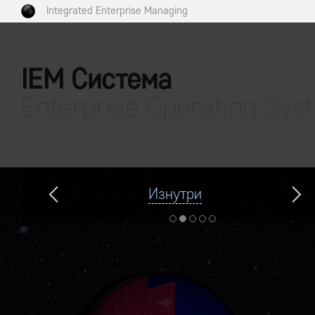
Integrated Enterprise Managing
IEM Система
Enterprise Operating Sys
Изнутри