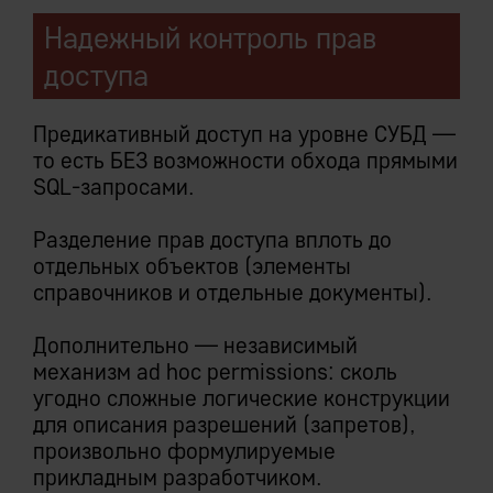
Надежный контроль прав
доступа
Следует из:
Предикативный доступ на уровне СУБД —
то есть БЕЗ возможности обхода прямыми
Централизованное хранение данных IEM
Системы
SQL-запросами.
Исключительная всеохватность и
единственность
Разделение прав доступа вплоть до
Мультифункциональность закрытой
отдельных объектов (элементы
платформы
справочников и отдельные документы).
Дополнительно — независимый
механизм ad hoc permissions: сколь
угодно сложные логические конструкции
Отложенное исполнение
для описания разрешений (запретов),
произвольно формулируемые
транзакций при межмодульной
прикладным разработчиком.