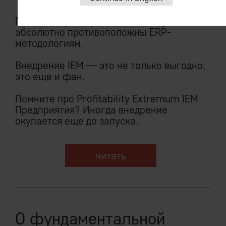
Принципы развертывания IEM System
абсолютно противоположны ERP-
методологиям.
Внедрение IEM — это не только выгодно,
это еще и фан.
Помните про Profitability Extremum IEM
Предприятия? Иногда внедрение
окупается еще до запуска.
читать
О фундаментальной