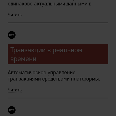
одинаково актуальными данными в
режиме реального времени.
Читать
Следует из:
Централизованное хранение данных IEM
Транзакции в реальном
Системы
времени
Исключительная всеохватность и
единственность
Автоматическое управление
транзакциями средствами платформы.
Читать
Сервер приложений транзакционно
атомарен: платформа гарантирует, что
.NULL.
либо все операции пакета будут
завершены, либо все изменения
отменены.