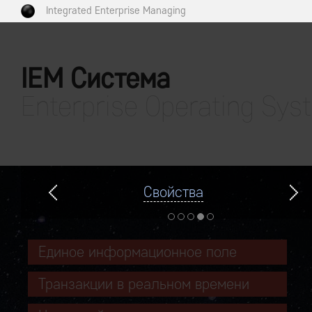
Integrated Enterprise Managing
IEM Система
Enterprise Operating Sys
Свойства
Единое информационное поле
Транзакции в реальном времени