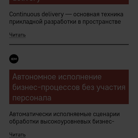
Continuous delivery — основная техника
прикладной разработки в пространстве
бизнес-логики IEM Системы.
Читать
Централизованное хранение
структурированных метаданных как
следствие логической монолитности,
быстрое прототипирование на их основе.
Автономное исполнение
Встроенные средства верификации кода
бизнес-процессов без участия
на всем протяжении жизненного цикла.
персонала
Средства контроля и разделения кода
IEM-платформы позволяют вести
Автоматически исполняемые сценарии
разработку и тестирование на
обработки высокоуровневых бизнес-
продуктивных данных.
объектов неограниченной сложности:
Читать