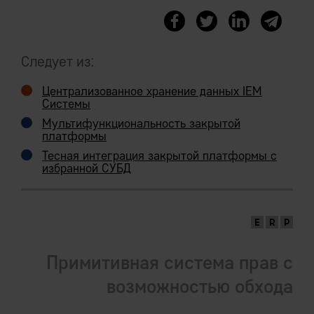
синхронизации
Ручное управление транзакциями.
Следует из:
Рутинные ошибки неправильной
Централизованное хранение данных IEM
фиксации транзакций, неполное
Системы
сохранение объектов.
Мультифункциональность закрытой
платформы
Необходимость в отдельных системах
Тесная интеграция закрытой платформы с
управления очередями сообщений
избранной СУБД
синхронизации.
Примитивная система прав с
возможностью обхода