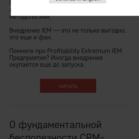
Принципы развертывания IEM System
абсолютно противоположны ERP-
методологиям.
Внедрение IEM — это не только выгодно,
это еще и фан.
Помните про Profitability Extremum IEM
Предприятия? Иногда внедрение
окупается еще до запуска.
читать
О фундаментальной
бесполезности CRM-