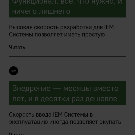
Функционал: все, что нужно, и
ничего лишнего
Высокая скорость разработки для IEM
Системы позволяет иметь простую
базовую конфигурацию:
Читать
функциональность наращивается
быстро.
Внедряемые IEM-решения являются
сборными, под требования конкретного
предприятия, конструкторами.
Внедрение — месяцы вместо
лет, и в десятки раз дешевле
Заказчик в ходе предпроектных работ
мечтает «хочу то, то и то, и еще вот
такую-то клевую штуку где-то слышал, ее
Скорость ввода IEM Системы в
тоже хочу».
эксплуатацию иногда позволяет окупать
затраты на внедрение, которые еще не
Читать