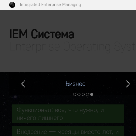
Integrated Enterprise Managing
IEM Система
Enterprise Operating Sys
Бизнес
Функционал: все, что нужно, и
ничего лишнего
Внедрение — месяцы вместо лет, и