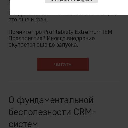
методологиям.
Внедрение IEM — это не только выгодно,
это еще и фан.
Помните про Profitability Extremum IEM
Предприятия? Иногда внедрение
окупается еще до запуска.
читать
О фундаментальной
бесполезности CRM-
систем