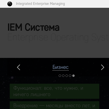
Integrated Enterprise Managing
IEM Система
Enterprise Operating Sys
Бизнес
Функционал: все, что нужно, и
ничего лишнего
Внедрение — месяцы вместо лет, и